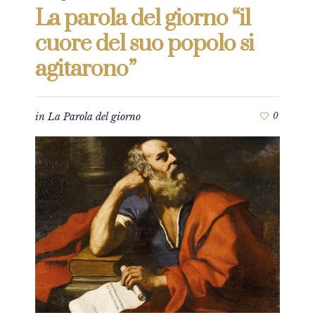
La parola del giorno “il
cuore del suo popolo si
agitarono”
in
La Parola del giorno
0