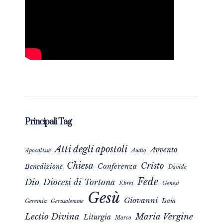
Principali Tag
Atti degli apostoli
Avvento
Apocalisse
Audio
Chiesa
Cristo
Conferenza
Benedizione
Davide
Fede
Dio
Diocesi di Tortona
Ebrei
Genesi
Gesù
Giovanni
Isaia
Geremia
Gerusalemme
Maria Vergine
Lectio Divina
Liturgia
Marco