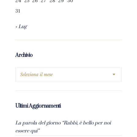
24
25
26
27
28
29
30
31
« Lug
Archivio
Ultimi Aggiornamenti
La parola del giorno “Rabbì, è bello per noi
essere qui”