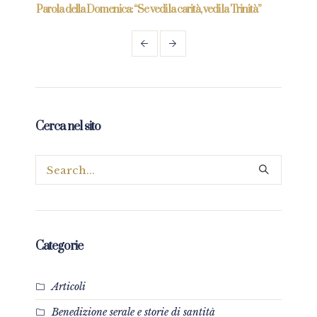
re
Parola della Domenica: “Se vedi la carità, vedi la Trinità”
Parol
prez
Cerca nel sito
Categorie
Articoli
Benedizione serale e storie di santità