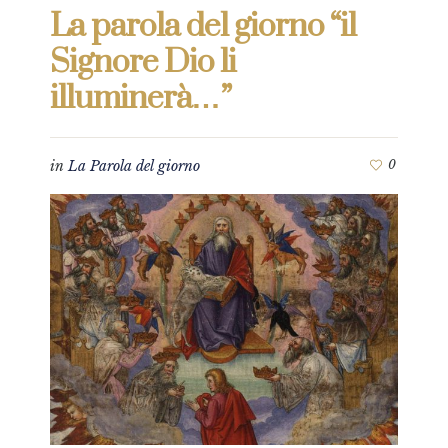
La parola del giorno “il
Signore Dio li
illuminerà…”
in
La Parola del giorno
0