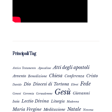
Principali Tag
Atti degli apostoli
Apocalisse
Antico Testamento
Chiesa
Cristo
Avvento
Conferenza
Benedizione
Fede
Dio
Diocesi di Tortona
Davide
Ebrei
Gesù
Giovanni
Genesi
Geremia
Gerusalemme
Lectio Divina
Liturgia
Isaia
Madonna
Natale
Maria Vergine
Meditazione
Novena