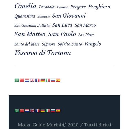
Omelia
Preghiera
Pregare
Parabola
Pasqua
San Giovanni
Quaresima
Samuele
San Luca
San Marco
San Giovanni Battista
San Matteo
San Paolo
San Pietro
Vangelo
Signore
Spirito Santo
Santo del Mese
Vescovo di Tortona
Mons. Guido Marini © 2020 / Tutti i diritti