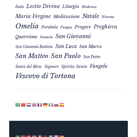
Lectio Divina
Liturgia
Isaia
Madonna
Natale
Maria Vergine
Meditazione
Novena
Omelia
Preghiera
Pregare
Parabola
Pasqua
San Giovanni
Quaresima
Samuele
San Luca
San Marco
San Giovanni Battista
San Matteo
San Paolo
San Pietro
Vangelo
Signore
Spirito Santo
Santo del Mese
Vescovo di Tortona