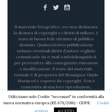
Il materiale fotografico, ove non dichiarata
la dicitura di copyright e i diritti di utilizzo, è
stato in buona fede ritenuto di pubblico
dominio. Qualora la loro pubblicazione
violasse eventuali diritti d’autore vogliate
comunicarlo via e-mail a info@donguido.it
per provvedere alla conseguente rimozione
o modificazione. Il resto del materiale
testuale è di proprietà del Monsignor Guido
Marini ed è coperto da copyright. Non è
consentita alcuna loro riproduzione,
nemmeno parziale (su stampa o in digitale)
Utilizziamo solo Cookie "necessari" in conformità alla
senza il consenso esplicito.
nuova normativa europea (RE 679/2016) - GDPR.
Cookie
settings
ACCETTO