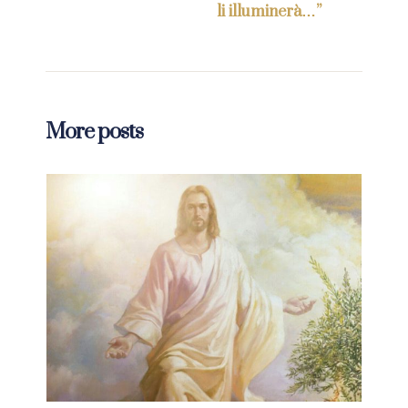
li illuminerà…”
More posts