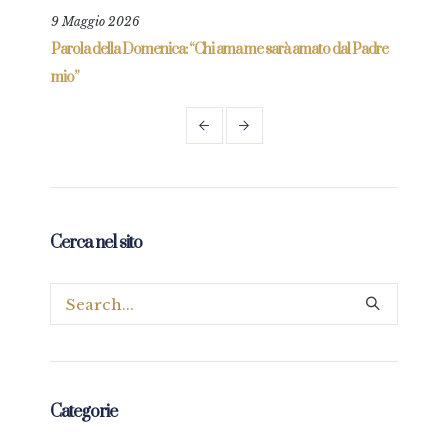
9 Maggio 2026
25 L
re
Parola della Domenica: “Chi ama me sarà amato dal Padre
Parol
mio”
Cerca nel sito
Categorie