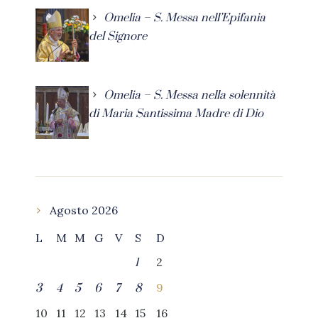
Omelia – S. Messa nell’Epifania
del Signore
Omelia – S. Messa nella solennità
di Maria Santissima Madre di Dio
Agosto 2026
L
M
M
G
V
S
D
2
1
9
3
4
5
6
7
8
10
11
12
13
14
15
16