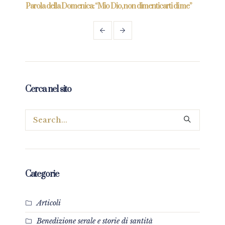
re
Parola della Domenica: “Mio Dio, non dimenticarti di me”
Paro
Cerca nel sito
Categorie
Articoli
Benedizione serale e storie di santità