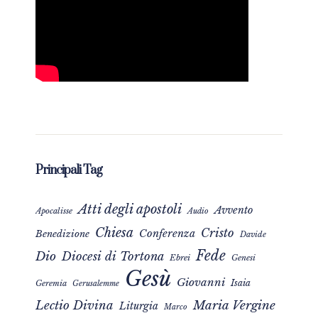
Principali Tag
Atti degli apostoli
Avvento
Apocalisse
Audio
Chiesa
Cristo
Conferenza
Benedizione
Davide
Fede
Dio
Diocesi di Tortona
Ebrei
Genesi
Gesù
Giovanni
Isaia
Geremia
Gerusalemme
Maria Vergine
Lectio Divina
Liturgia
Marco