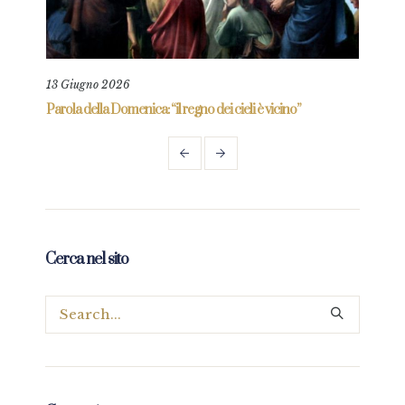
13 Giugno 2026
11 L
re
Parola della Domenica: “il regno dei cieli è vicino”
Paro
Cerca nel sito