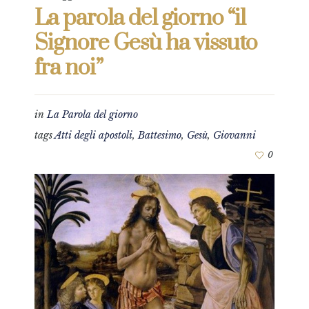
La parola del giorno “il
Signore Gesù ha vissuto
fra noi”
in
La Parola del giorno
tags
Atti degli apostoli
,
Battesimo
,
Gesù
,
Giovanni
0