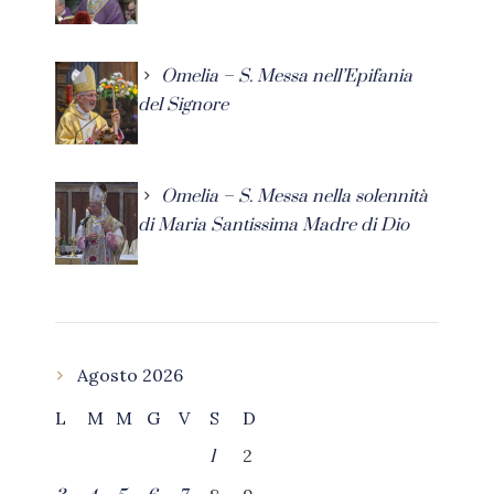
Omelia – S. Messa nell’Epifania
del Signore
Omelia – S. Messa nella solennità
di Maria Santissima Madre di Dio
Agosto 2026
L
M
M
G
V
S
D
2
1