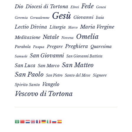
Fede
Dio
Diocesi di Tortona
Ebrei
Genesi
Gesù
Giovanni
Isaia
Geremia
Gerusalemme
Maria Vergine
Lectio Divina
Liturgia
Marco
Omelia
Natale
Meditazione
Novena
Preghiera
Pregare
Quaresima
Parabola
Pasqua
San Giovanni
San Giovanni Battista
Samuele
San Matteo
San Luca
San Marco
San Paolo
Signore
San Pietro
Santo del Mese
Vangelo
Spirito Santo
Vescovo di Tortona