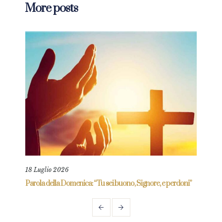
More posts
18 Luglio 2026
9 Ma
re
Parola della Domenica: “Tu sei buono, Signore, e perdoni”
Paro
mio”