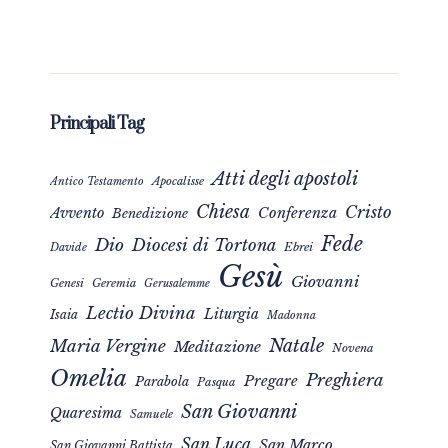
Principali Tag
Atti degli apostoli
Apocalisse
Antico Testamento
Chiesa
Cristo
Avvento
Conferenza
Benedizione
Fede
Dio
Diocesi di Tortona
Davide
Ebrei
Gesù
Giovanni
Genesi
Geremia
Gerusalemme
Lectio Divina
Liturgia
Isaia
Madonna
Natale
Maria Vergine
Meditazione
Novena
Omelia
Preghiera
Pregare
Parabola
Pasqua
San Giovanni
Quaresima
Samuele
San Luca
San Marco
San Giovanni Battista