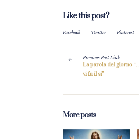
Like this post?
Facebook
Twitter
Pinterest
Previous
Post
Link
La parola del giorno “
vi fu il si”
More posts