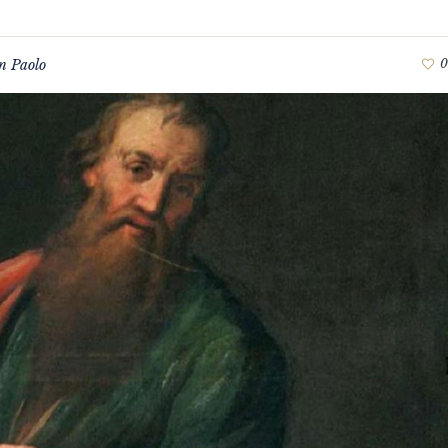
n Paolo
0