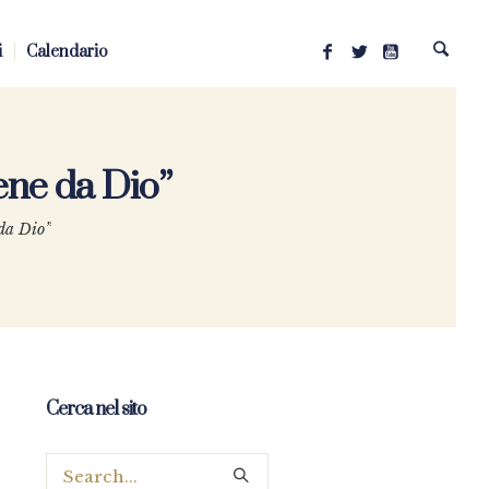
i
Calendario
iene da Dio”
 da Dio”
Cerca nel sito