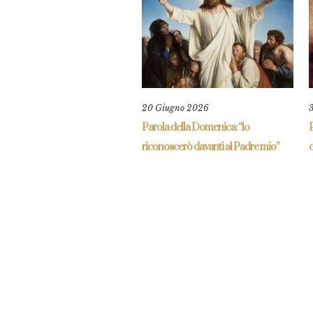
20 Giugno 2026
Parola della Domenica: “lo
P
riconoscerò davanti al Padre mio”
c