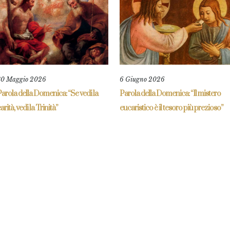
30 Maggio 2026
6 Giugno 2026
arola della Domenica: “Se vedi la
Parola della Domenica: “Il mistero
arità, vedi la Trinità”
eucaristico è il tesoro più prezioso”