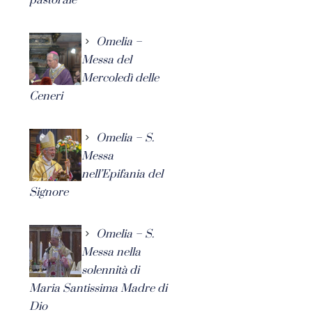
Omelia –
Messa del
Mercoledì delle
Ceneri
Omelia – S.
Messa
nell’Epifania del
Signore
Omelia – S.
Messa nella
solennità di
Maria Santissima Madre di
Dio