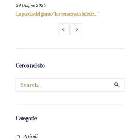
29 Giugno 2026
22 M
La parola del giorno “ho conservato la fede…”
La pa
Paol
Cerca nel sito
Categorie
Articoli