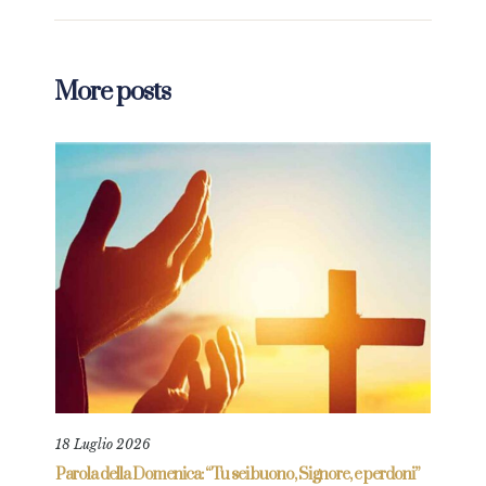
More posts
18 Luglio 2026
9 Ma
re
Parola della Domenica: “Tu sei buono, Signore, e perdoni”
Paro