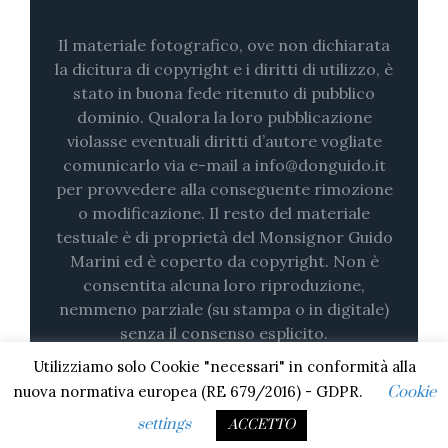
Il materiale fotografico, ove non dichiarata
la dicitura di copyright e i diritti di utilizzo, è
stato in buona fede ritenuto di pubblico
dominio. Qualora la loro pubblicazione
violasse eventuali diritti d’autore vogliate
comunicarlo via e-mail a info@donguido.it
per provvedere alla conseguente rimozione
o modificazione. Il resto del materiale
testuale è di proprietà del Monsignor Guido
Marini ed è coperto da copyright. Non è
consentita alcuna loro riproduzione,
nemmeno parziale (su stampa o in digitale)
senza il consenso esplicito.
Utilizziamo solo Cookie "necessari" in conformità alla
nuova normativa europea (RE 679/2016) - GDPR.
Cookie
settings
ACCETTO