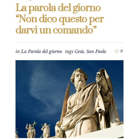
La parola del giorno
“Non dico questo per
darvi un comando”
in
La Parola del giorno
tags
Gesù
,
San Paolo
0