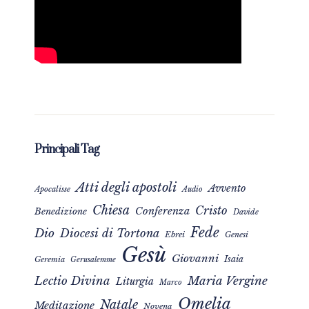
Principali Tag
Atti degli apostoli
Avvento
Apocalisse
Audio
Chiesa
Cristo
Conferenza
Benedizione
Davide
Fede
Dio
Diocesi di Tortona
Ebrei
Genesi
Gesù
Giovanni
Isaia
Geremia
Gerusalemme
Maria Vergine
Lectio Divina
Liturgia
Marco
Omelia
Natale
Meditazione
Novena