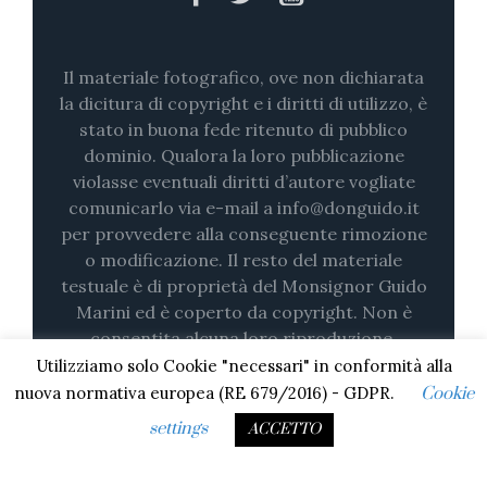
Il materiale fotografico, ove non dichiarata
la dicitura di copyright e i diritti di utilizzo, è
stato in buona fede ritenuto di pubblico
dominio. Qualora la loro pubblicazione
violasse eventuali diritti d’autore vogliate
comunicarlo via e-mail a info@donguido.it
per provvedere alla conseguente rimozione
o modificazione. Il resto del materiale
testuale è di proprietà del Monsignor Guido
Marini ed è coperto da copyright. Non è
consentita alcuna loro riproduzione,
nemmeno parziale (su stampa o in digitale)
Utilizziamo solo Cookie "necessari" in conformità alla
senza il consenso esplicito.
nuova normativa europea (RE 679/2016) - GDPR.
Cookie
settings
ACCETTO