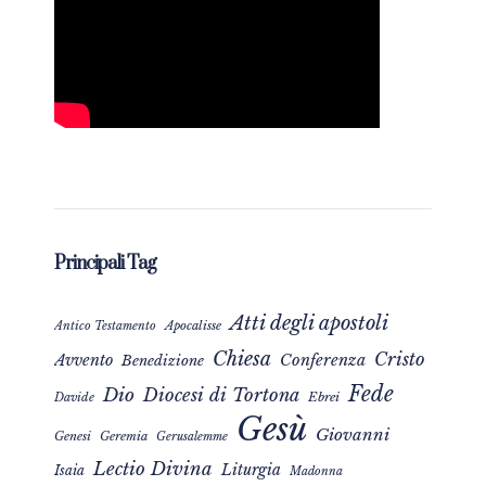
Principali Tag
Atti degli apostoli
Apocalisse
Antico Testamento
Chiesa
Cristo
Avvento
Conferenza
Benedizione
Fede
Dio
Diocesi di Tortona
Davide
Ebrei
Gesù
Giovanni
Genesi
Geremia
Gerusalemme
Lectio Divina
Liturgia
Isaia
Madonna