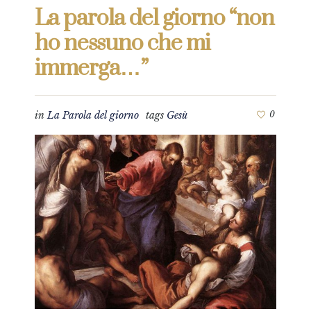
La parola del giorno “non
ho nessuno che mi
immerga…”
in
La Parola del giorno
tags
Gesù
0