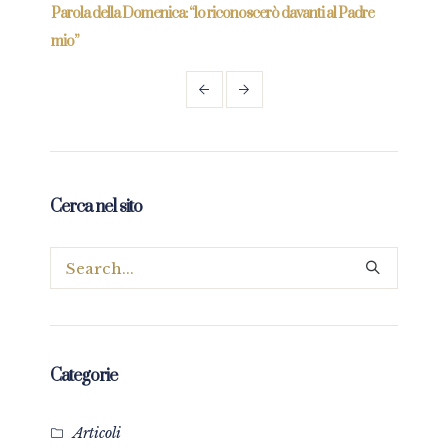
Parola della Domenica: “lo riconoscerò davanti al Padre
Paro
mio”
Cerca nel sito
Categorie
Articoli