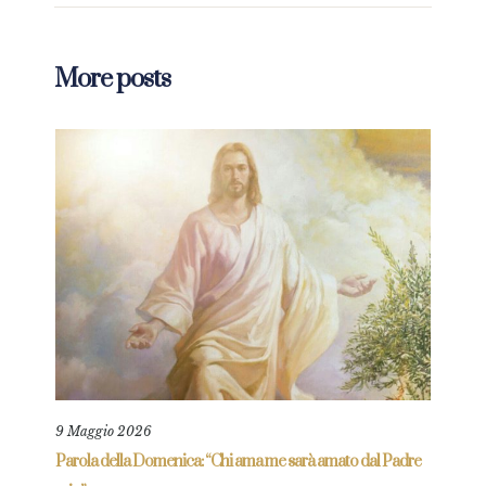
More posts
9 Maggio 2026
25 L
re
Parola della Domenica: “Chi ama me sarà amato dal Padre
Parol