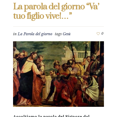
La parola del giorno “Va’
tuo figlio vive!…”
in
La Parola del giorno
tags
Gesù
0
Ascoltiamo la parola del Signore dal