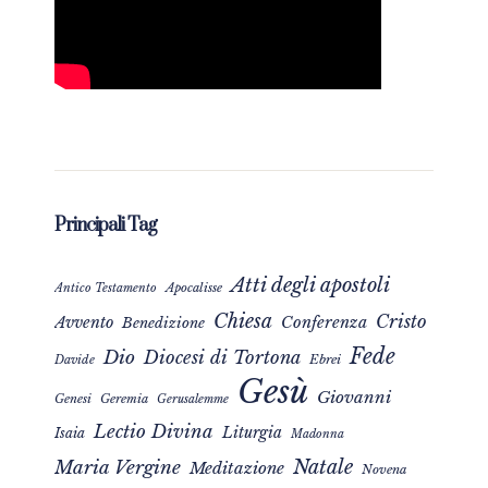
Principali Tag
Atti degli apostoli
Apocalisse
Antico Testamento
Chiesa
Cristo
Avvento
Conferenza
Benedizione
Fede
Dio
Diocesi di Tortona
Davide
Ebrei
Gesù
Giovanni
Genesi
Geremia
Gerusalemme
Lectio Divina
Liturgia
Isaia
Madonna
Natale
Maria Vergine
Meditazione
Novena