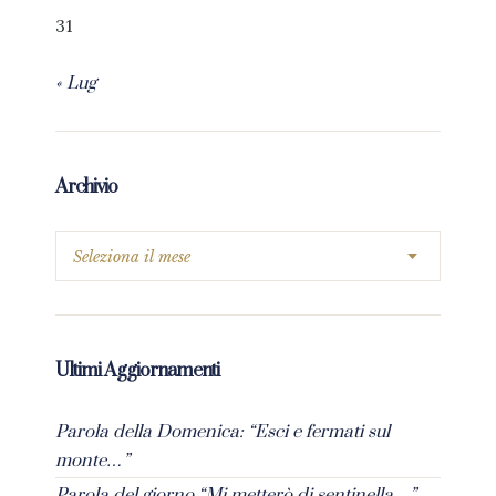
31
« Lug
Archivio
Ultimi Aggiornamenti
Parola della Domenica: “Esci e fermati sul
monte…”
Parola del giorno “Mi metterò di sentinella…”