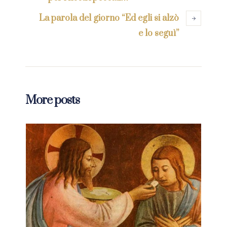
La parola del giorno “Ed egli si alzò
e lo seguì”
More posts