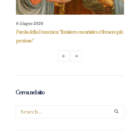
6 Giugno 2026
13 G
re
Parola della Domenica: “Il mistero eucaristico è il tesoro più
Parol
prezioso”
Cerca nel sito