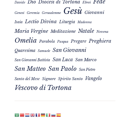
Fede
Dio
Diocesi di Tortona
Davide
Ebrei
Gesù
Giovanni
Genesi
Geremia
Gerusalemme
Lectio Divina
Liturgia
Isaia
Madonna
Natale
Maria Vergine
Meditazione
Novena
Omelia
Preghiera
Pregare
Parabola
Pasqua
San Giovanni
Quaresima
Samuele
San Luca
San Marco
San Giovanni Battista
San Matteo
San Paolo
San Pietro
Vangelo
Signore
Spirito Santo
Santo del Mese
Vescovo di Tortona