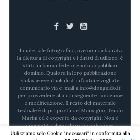
Il materiale fotografico, ove non dichiarata
la dicitura di copyright e i diritti di utilizzo, è
stato in buona fede ritenuto di pubblico
dominio. Qualora la loro pubblicazione
violasse eventuali diritti d’autore vogliate
comunicarlo via e-mail a info@donguido.it
per provvedere alla conseguente rimozione
o modificazione. Il resto del materiale
testuale è di proprietà del Monsignor Guido
Marini ed è coperto da copyright. Non è
consentita alcuna loro riproduzione,
nemmeno parziale (su stampa o in digitale)
Utilizziamo solo Cookie "necessari" in conformità alla