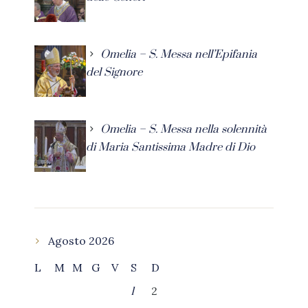
Omelia – S. Messa nell’Epifania
del Signore
Omelia – S. Messa nella solennità
di Maria Santissima Madre di Dio
Agosto 2026
L
M
M
G
V
S
D
2
1