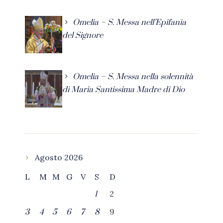
Omelia – S. Messa nell’Epifania
del Signore
Omelia – S. Messa nella solennità
di Maria Santissima Madre di Dio
Agosto 2026
L
M
M
G
V
S
D
2
1
9
3
4
5
6
7
8