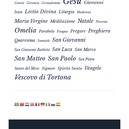
Gesù
Giovanni
Genesi
Geremia
Gerusalemme
Lectio Divina
Liturgia
Isaia
Madonna
Natale
Maria Vergine
Meditazione
Novena
Omelia
Preghiera
Pregare
Parabola
Pasqua
San Giovanni
Quaresima
Samuele
San Luca
San Marco
San Giovanni Battista
San Matteo
San Paolo
San Pietro
Vangelo
Signore
Spirito Santo
Santo del Mese
Vescovo di Tortona