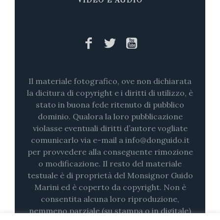
VIDEO E AUDIO
Il materiale fotografico, ove non dichiarata
la dicitura di copyright e i diritti di utilizzo, è
stato in buona fede ritenuto di pubblico
dominio. Qualora la loro pubblicazione
violasse eventuali diritti d’autore vogliate
comunicarlo via e-mail a info@donguido.it
per provvedere alla conseguente rimozione
o modificazione. Il resto del materiale
testuale è di proprietà del Monsignor Guido
Marini ed è coperto da copyright. Non è
consentita alcuna loro riproduzione,
nemmeno parziale (su stampa o in digitale)