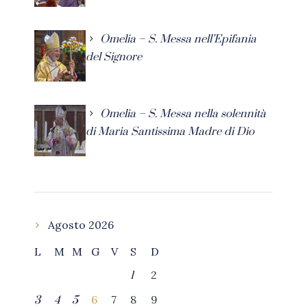
Omelia – S. Messa nell’Epifania
del Signore
Omelia – S. Messa nella solennità
di Maria Santissima Madre di Dio
Agosto 2026
L
M
M
G
V
S
D
2
1
6
7
8
9
3
4
5