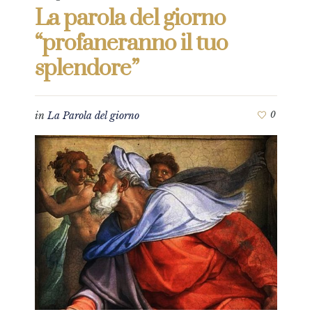
La parola del giorno
“profaneranno il tuo
splendore”
in
La Parola del giorno
0