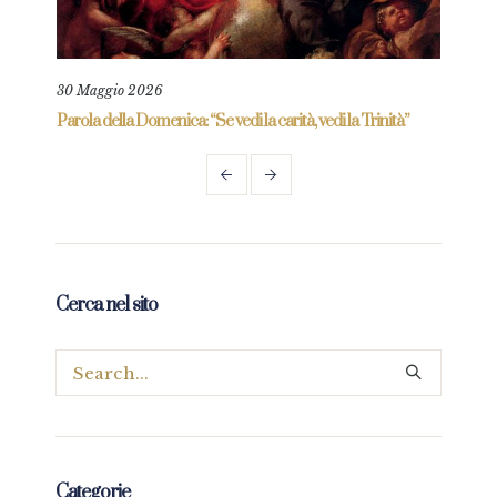
30 Maggio 2026
6 Gi
re
Parola della Domenica: “Se vedi la carità, vedi la Trinità”
Parol
prez
Cerca nel sito
Categorie