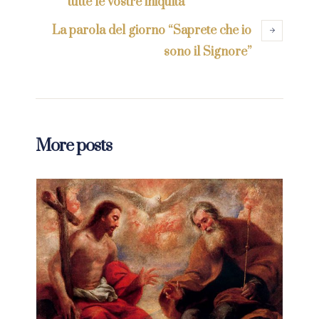
tutte le vostre iniquità”
La parola del giorno “Saprete che io
sono il Signore”
More posts