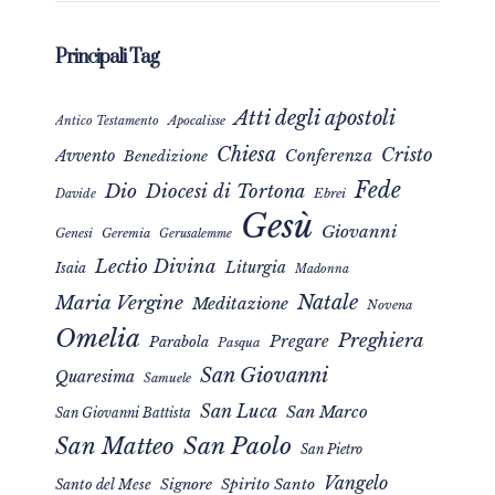
Principali Tag
Atti degli apostoli
Apocalisse
Antico Testamento
Chiesa
Cristo
Avvento
Conferenza
Benedizione
Fede
Dio
Diocesi di Tortona
Davide
Ebrei
Gesù
Giovanni
Genesi
Geremia
Gerusalemme
Lectio Divina
Liturgia
Isaia
Madonna
Natale
Maria Vergine
Meditazione
Novena
Omelia
Preghiera
Pregare
Parabola
Pasqua
San Giovanni
Quaresima
Samuele
San Luca
San Marco
San Giovanni Battista
San Matteo
San Paolo
San Pietro
Vangelo
Signore
Spirito Santo
Santo del Mese