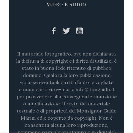
VIDEO E AUDIO
Il materiale fotografico, ove non dichiarata
la dicitura di copyright e i diritti di utilizzo, è
stato in buona fede ritenuto di pubblico
dominio. Qualora la loro pubblicazione
violasse eventuali diritti d’autore vogliate
comunicarlo via e-mail a info@donguido.it
per provvedere alla conseguente rimozione
o modificazione. Il resto del materiale
testuale è di proprietà del Monsignor Guido
Marini ed è coperto da copyright. Non è
consentita alcuna loro riproduzione,
nemmeno parziale (su stampa o in digitale)