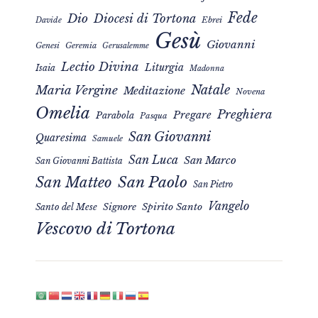
Fede
Dio
Diocesi di Tortona
Davide
Ebrei
Gesù
Giovanni
Genesi
Geremia
Gerusalemme
Lectio Divina
Liturgia
Isaia
Madonna
Natale
Maria Vergine
Meditazione
Novena
Omelia
Preghiera
Pregare
Parabola
Pasqua
San Giovanni
Quaresima
Samuele
San Luca
San Marco
San Giovanni Battista
San Matteo
San Paolo
San Pietro
Vangelo
Signore
Spirito Santo
Santo del Mese
Vescovo di Tortona