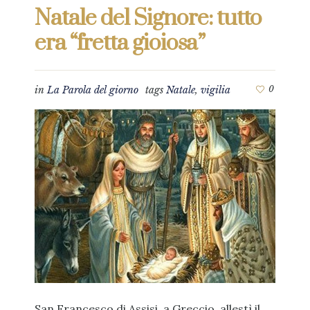
Natale del Signore: tutto
era “fretta gioiosa”
in
La Parola del giorno
tags
Natale
,
vigilia
0
San Francesco di Assisi, a Greccio, allestì il