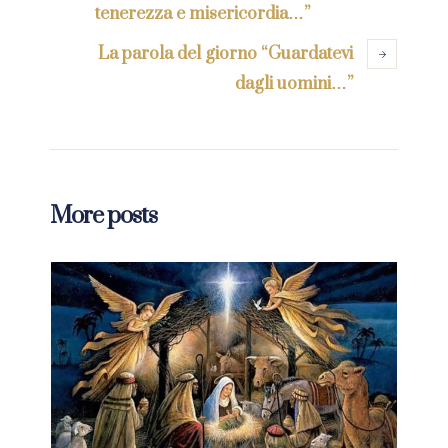
tenerezza e misericordia…”
La parola del giorno “Guardatevi
dagli uomini…”
More posts