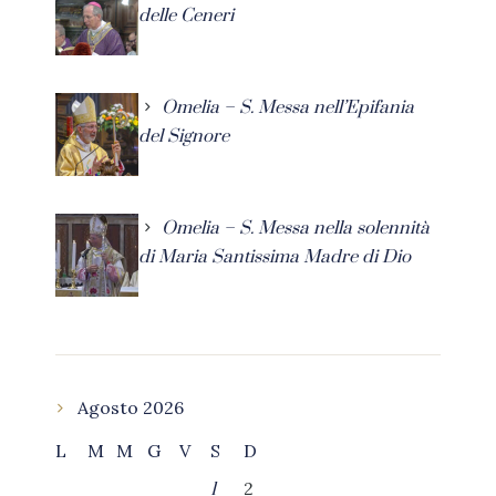
delle Ceneri
Omelia – S. Messa nell’Epifania
del Signore
Omelia – S. Messa nella solennità
di Maria Santissima Madre di Dio
Agosto 2026
L
M
M
G
V
S
D
2
1