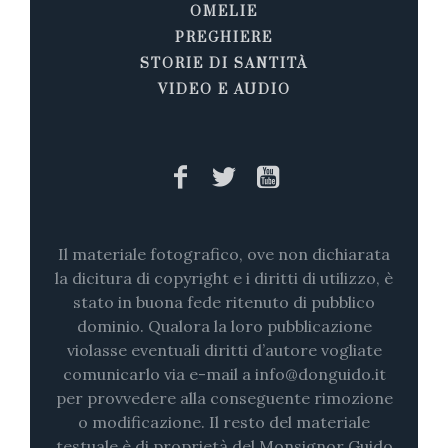
OMELIE
PREGHIERE
STORIE DI SANTITÀ
VIDEO E AUDIO
Il materiale fotografico, ove non dichiarata
la dicitura di copyright e i diritti di utilizzo, è
stato in buona fede ritenuto di pubblico
dominio. Qualora la loro pubblicazione
violasse eventuali diritti d’autore vogliate
comunicarlo via e-mail a info@donguido.it
per provvedere alla conseguente rimozione
o modificazione. Il resto del materiale
testuale è di proprietà del Monsignor Guido