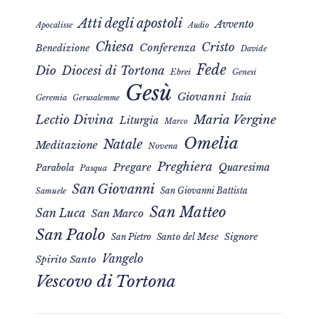
Atti degli apostoli
Avvento
Apocalisse
Audio
Chiesa
Cristo
Conferenza
Benedizione
Davide
Fede
Dio
Diocesi di Tortona
Ebrei
Genesi
Gesù
Giovanni
Isaia
Geremia
Gerusalemme
Maria Vergine
Lectio Divina
Liturgia
Marco
Omelia
Natale
Meditazione
Novena
Preghiera
Pregare
Quaresima
Parabola
Pasqua
San Giovanni
San Giovanni Battista
Samuele
San Matteo
San Luca
San Marco
San Paolo
Signore
San Pietro
Santo del Mese
Vangelo
Spirito Santo
Vescovo di Tortona