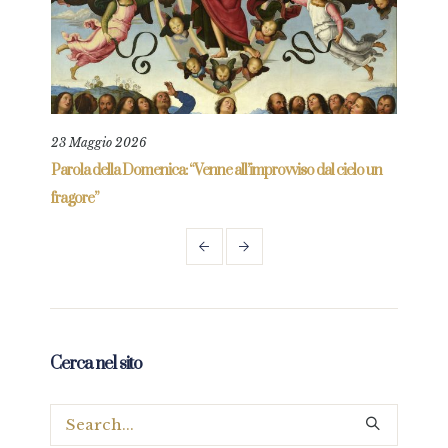
23 Maggio 2026
4 Lu
re
Parola della Domenica: “Venne all’improvviso dal cielo un
Parol
fragore”
Cerca nel sito