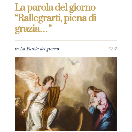
La parola del giorno
“Rallegrarti, piena di
grazia…”
in
La Parola del giorno
0