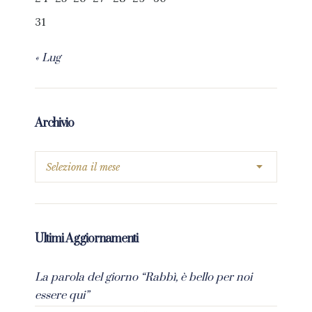
31
« Lug
Archivio
Ultimi Aggiornamenti
La parola del giorno “Rabbì, è bello per noi
essere qui”