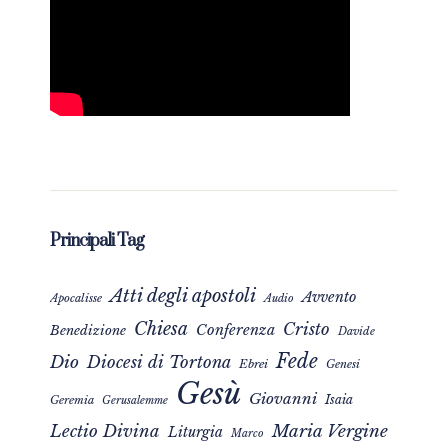
Principali Tag
Atti degli apostoli
Avvento
Apocalisse
Audio
Chiesa
Cristo
Conferenza
Benedizione
Davide
Fede
Dio
Diocesi di Tortona
Ebrei
Genesi
Gesù
Giovanni
Isaia
Geremia
Gerusalemme
Maria Vergine
Lectio Divina
Liturgia
Marco