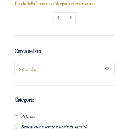
re
Parola della Domenica: “il regno dei cieli è vicino”
Paro
Cerca nel sito
Categorie
Articoli
Benedizione serale e storie di santità