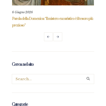
6 Giugno 2026
13 G
re
Parola della Domenica: “Il mistero eucaristico è il tesoro più
Parol
prezioso”
Cerca nel sito
Categorie