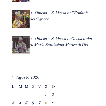
Omelia – S. Messa nell’Epifania
del Signore
Omelia – S. Messa nella solennità
di Maria Santissima Madre di Dio
Agosto 2026
L
M
M
G
V
S
D
2
1
8
9
3
4
5
6
7