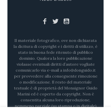
Il materiale fotografico, ove non dichiarata
la dicitura di copyright e i diritti di utilizzo, è
stato in buona fede ritenuto di pubblico
dominio. Qualora la loro pubblicazione
violasse eventuali diritti d’autore vogliate
comunicarlo via e-mail a info@donguido.it
per provvedere alla conseguente rimozione
o modificazione. Il resto del materiale
testuale è di proprietà del Monsignor Guido
Marini ed è coperto da copyright. Non è
consentita alcuna loro riproduzione,
nemmeno parziale (su stampa o in digitale)