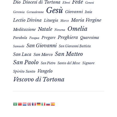
Fede
Dio
Diocesi di Tortona
Ebrei
Genesi
Gesù
Giovanni
Isaia
Geremia
Gerusalemme
Maria Vergine
Lectio Divina
Liturgia
Marco
Omelia
Natale
Meditazione
Novena
Preghiera
Pregare
Quaresima
Parabola
Pasqua
San Giovanni
San Giovanni Battista
Samuele
San Matteo
San Luca
San Marco
San Paolo
Signore
San Pietro
Santo del Mese
Vangelo
Spirito Santo
Vescovo di Tortona