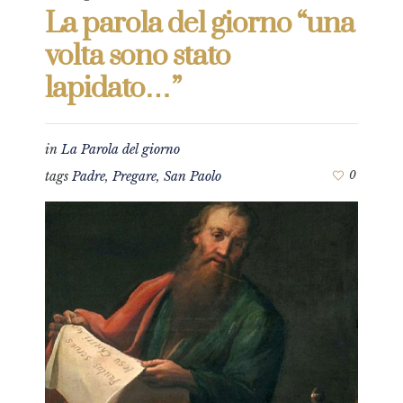
La parola del giorno “una
volta sono stato
lapidato…”
in
La Parola del giorno
tags
Padre
,
Pregare
,
San Paolo
0