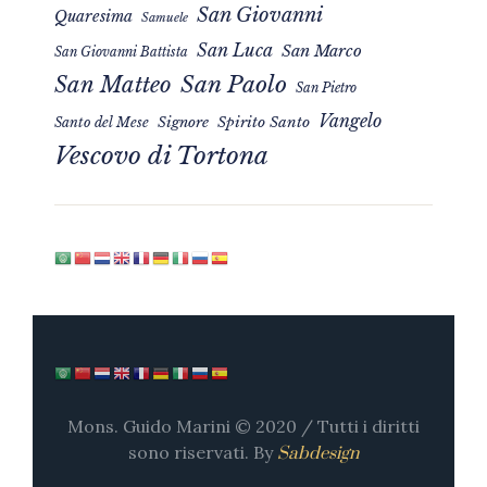
San Giovanni
Quaresima
Samuele
San Luca
San Marco
San Giovanni Battista
San Matteo
San Paolo
San Pietro
Vangelo
Signore
Spirito Santo
Santo del Mese
Vescovo di Tortona
Mons. Guido Marini © 2020 / Tutti i diritti
sono riservati. By
Sabdesign