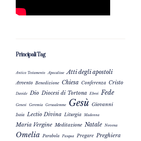
Principali Tag
Atti degli apostoli
Apocalisse
Antico Testamento
Chiesa
Cristo
Avvento
Conferenza
Benedizione
Fede
Dio
Diocesi di Tortona
Davide
Ebrei
Gesù
Giovanni
Genesi
Geremia
Gerusalemme
Lectio Divina
Liturgia
Isaia
Madonna
Natale
Maria Vergine
Meditazione
Novena
Omelia
Preghiera
Pregare
Parabola
Pasqua