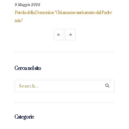
9 Maggio 2026
25 L
re
Parola della Domenica: “Chi ama me sarà amato dal Padre
Parol
mio”
Cerca nel sito
Categorie