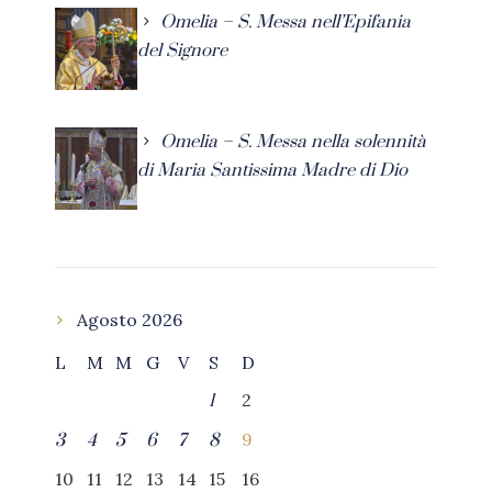
Omelia – S. Messa nell’Epifania
del Signore
Omelia – S. Messa nella solennità
di Maria Santissima Madre di Dio
Agosto 2026
L
M
M
G
V
S
D
2
1
9
3
4
5
6
7
8
10
11
12
13
14
15
16