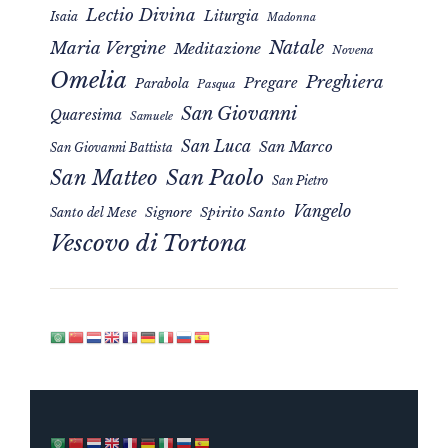
Lectio Divina
Liturgia
Isaia
Madonna
Natale
Maria Vergine
Meditazione
Novena
Omelia
Preghiera
Pregare
Parabola
Pasqua
San Giovanni
Quaresima
Samuele
San Luca
San Marco
San Giovanni Battista
San Matteo
San Paolo
San Pietro
Vangelo
Signore
Spirito Santo
Santo del Mese
Vescovo di Tortona