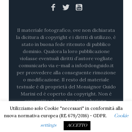
Il materiale fotografico, ove non dichiarata
la dicitura di copyright e i diritti di utilizzo, è
stato in buona fede ritenuto di pubblico
dominio. Qualora la loro pubblicazione
violasse eventuali diritti d’autore vogliate
comunicarlo via e-mail a info@donguido.it
per provvedere alla conseguente rimozione
o modificazione. Il resto del materiale
testuale è di proprietà del Monsignor Guido
Marini ed è coperto da copyright. Non è
consentita alcuna loro riproduzione,
nemmeno parziale (su stampa o in digitale)
Utilizziamo solo Cookie "necessari" in conformità alla
senza il consenso esplicito.
nuova normativa europea (RE 679/2016) - GDPR.
Cookie
settings
ACCETTO