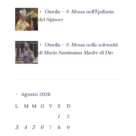
Omelia – S. Messa nell’Epifania
del Signore
Omelia – S. Messa nella solennità
di Maria Santissima Madre di Dio
Agosto 2026
L
M
M
G
V
S
D
2
1
7
8
9
3
4
5
6