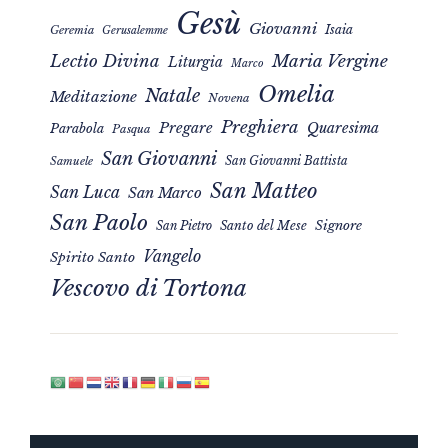
Gesù
Giovanni
Isaia
Geremia
Gerusalemme
Maria Vergine
Lectio Divina
Liturgia
Marco
Omelia
Natale
Meditazione
Novena
Preghiera
Pregare
Quaresima
Parabola
Pasqua
San Giovanni
San Giovanni Battista
Samuele
San Matteo
San Luca
San Marco
San Paolo
Signore
San Pietro
Santo del Mese
Vangelo
Spirito Santo
Vescovo di Tortona