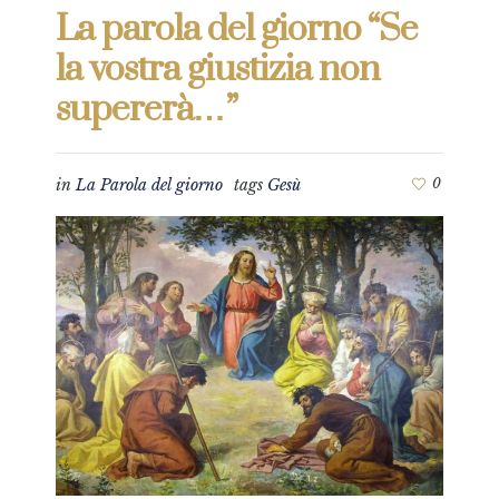
La parola del giorno “Se
la vostra giustizia non
supererà…”
in
La Parola del giorno
tags
Gesù
0