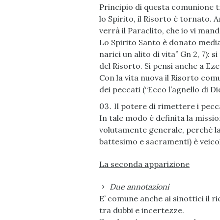
Principio di questa comunione tra
lo Spirito, il Risorto è tornato
verrà il Paraclito, che io vi man
Lo Spirito Santo è donato mediant
narici un alito di vita” Gn 2, 7):
del Risorto. Si pensi anche a Ezech
Con la vita nuova il Risorto comu
dei peccati (“Ecco l’agnello di Di
Il potere di rimettere i pecc
In tale modo è definita la missi
volutamente generale, perché la 
battesimo e sacramenti) è veicol
La seconda apparizione
Due annotazioni
E’ comune anche ai sinottici il r
tra dubbi e incertezze.