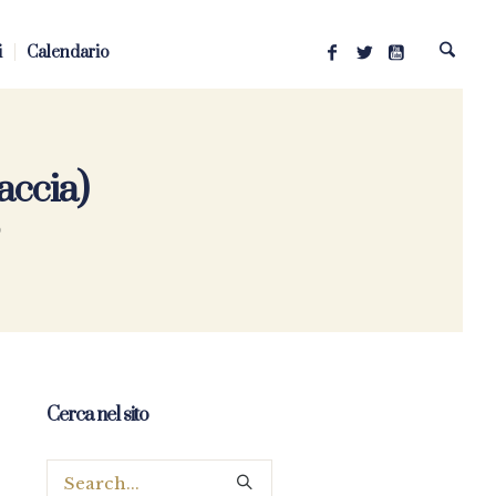
i
Calendario
accia)
)
Cerca nel sito