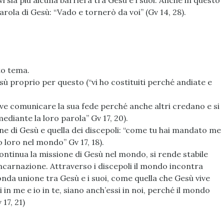
 sia più alcuna barriera tra Gesù e i suoi. Anche in questo
rola di Gesù: “Vado e tornerò da voi” (Gv 14, 28).
to tema.
sù proprio per questo (“vi ho costituiti perché andiate e
eve comunicare la sua fede perché anche altri credano e si
ediante la loro parola” Gv 17, 20).
one di Gesù e quella dei discepoli: “come tu hai mandato me
loro nel mondo” Gv 17, 18).
continua la missione di Gesù nel mondo, si rende stabile
 incarnazione. Attraverso i discepoli il mondo incontra
da unione tra Gesù e i suoi, come quella che Gesù vive
i in me e io in te, siano anch’essi in noi, perché il mondo
17, 21)