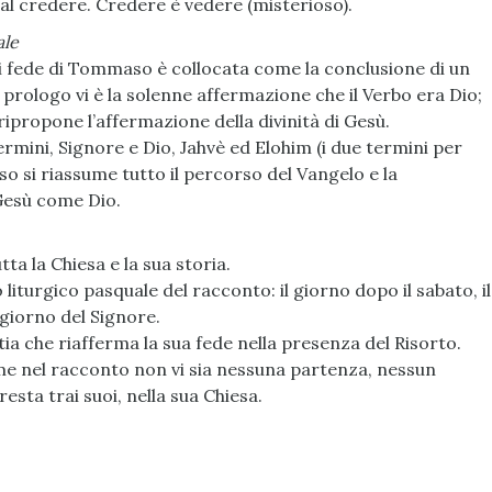
al credere. Credere è vedere (misterioso).
ale
di fede di Tommaso è collocata come la conclusione di un
l prologo vi è la solenne affermazione che il Verbo era Dio;
i ripropone l’affermazione della divinità di Gesù.
ermini, Signore e Dio, Jahvè ed Elohim (i due termini per
so si riassume tutto il percorso del Vangelo e la
Gesù come Dio.
 la Chiesa e la sua storia.
liturgico pasquale del racconto: il giorno dopo il sabato, il
 giorno del Signore.
stia che riafferma la sua fede nella presenza del Risorto.
me nel racconto non vi sia nessuna partenza, nessun
esta trai suoi, nella sua Chiesa.