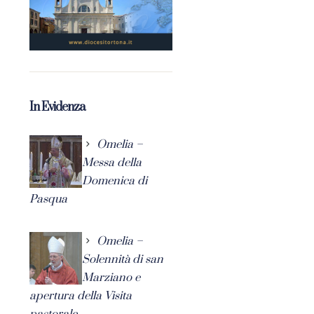
In Evidenza
Omelia –
Messa della
Domenica di
Pasqua
Omelia –
Solennità di san
Marziano e
apertura della Visita
pastorale