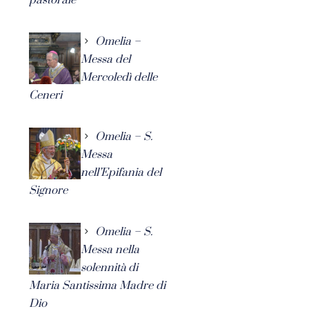
Omelia –
Messa del
Mercoledì delle
Ceneri
Omelia – S.
Messa
nell’Epifania del
Signore
Omelia – S.
Messa nella
solennità di
Maria Santissima Madre di
Dio