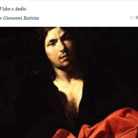
Video e Audio
n Giovanni Battista
0