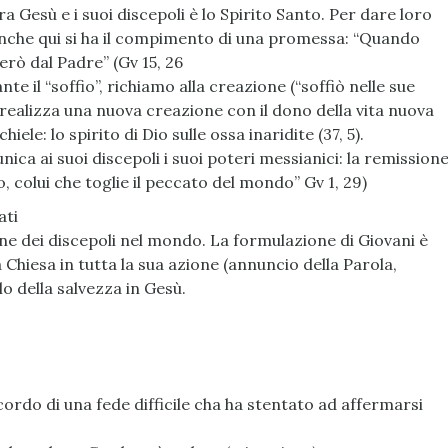
 Gesù e i suoi discepoli è lo Spirito Santo. Per dare loro
. Anche qui si ha il compimento di una promessa: “Quando
derò dal Padre” (Gv 15, 26
e il “soffio”, richiamo alla creazione (“soffiò nelle sue
 si realizza una nuova creazione con il dono della vita nuova
iele: lo spirito di Dio sulle ossa inaridite (37, 5).
nica ai suoi discepoli i suoi poteri messianici: la remission
o, colui che toglie il peccato del mondo” Gv 1, 29)
ati
one dei discepoli nel mondo. La formulazione di Giovani è
Chiesa in tutta la sua azione (annuncio della Parola,
o della salvezza in Gesù.
icordo di una fede difficile cha ha stentato ad affermarsi