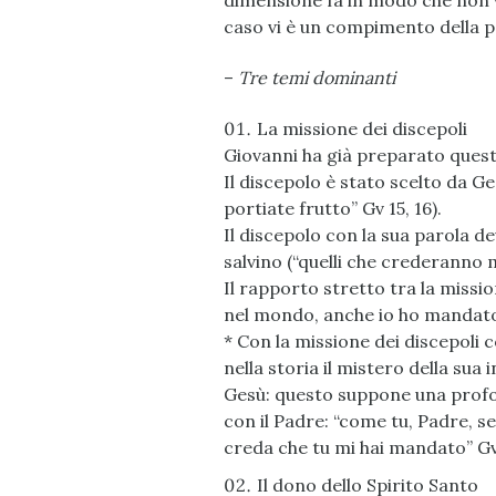
dimensione fa in modo che non vi
caso vi è un compimento della pa
–
Tre temi dominanti
La missione dei discepoli
Giovanni ha già preparato ques
Il discepolo è stato scelto da Ge
portiate frutto” Gv 15, 16).
Il discepolo con la sua parola d
salvino (“quelli che crederanno m
Il rapporto stretto tra la missi
nel mondo, anche io ho mandato 
* Con la missione dei discepoli 
nella storia il mistero della sua
Gesù: questo suppone una profon
con il Padre: “come tu, Padre, se
creda che tu mi hai mandato” Gv 
Il dono dello Spirito Santo