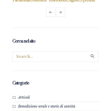
re
Parola della Domenica: “Tu sei buono, Signore, e perdoni”
Paro
mio”
Cerca nel sito
Categorie
Articoli
Benedizione serale e storie di santità