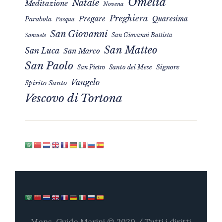
Omelia
Natale
Meditazione
Novena
Preghiera
Pregare
Quaresima
Parabola
Pasqua
San Giovanni
San Giovanni Battista
Samuele
San Matteo
San Luca
San Marco
San Paolo
Signore
San Pietro
Santo del Mese
Vangelo
Spirito Santo
Vescovo di Tortona
Mons. Guido Marini © 2020 / Tutti i diritti