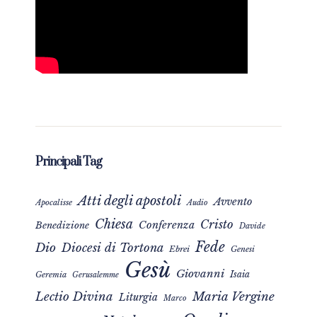
Principali Tag
Atti degli apostoli
Avvento
Apocalisse
Audio
Chiesa
Cristo
Conferenza
Benedizione
Davide
Fede
Dio
Diocesi di Tortona
Ebrei
Genesi
Gesù
Giovanni
Isaia
Geremia
Gerusalemme
Maria Vergine
Lectio Divina
Liturgia
Marco