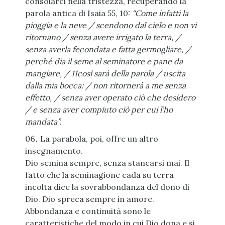
consolarci nella tristezza, recuperando la
parola antica di Isaia 55, 10:
“Come infatti la
pioggia e la neve / scendono dal cielo e non vi
ritornano / senza avere irrigato la terra, /
senza averla fecondata e fatta germogliare, /
perché dia il seme al seminatore e pane da
mangiare, / 11così sarà della parola / uscita
dalla mia bocca: / non ritornerà a me senza
effetto, / senza aver operato ciò che desidero
/ e senza aver compiuto ciò per cui l’ho
mandata”.
La parabola, poi, offre un altro
insegnamento.
Dio semina sempre, senza stancarsi mai. Il
fatto che la seminagione cada su terra
incolta dice la sovrabbondanza del dono di
Dio. Dio spreca sempre in amore.
Abbondanza e continuità sono le
caratteristiche del modo in cui Dio dona e si