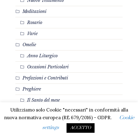
Nuovo Testamento
Meditazioni
Rosario
Varie
Omelie
Anno Liturgico
Occasioni Particolari
Prefazioni e Contributi
Preghiere
Il Santo del mese
Utilizziamo solo Cookie "necessari" in conformità alla
Varie
nuova normativa europea (RE 679/2016) - GDPR.
Cookie
Testimonianze
settings
ACCETTO
Vescovo di Tortona