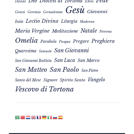
Fede
Dio
Diocesi di Tortona
Davide
Ebrei
Gesù
Giovanni
Genesi
Geremia
Gerusalemme
Lectio Divina
Liturgia
Isaia
Madonna
Natale
Maria Vergine
Meditazione
Novena
Omelia
Preghiera
Pregare
Parabola
Pasqua
San Giovanni
Quaresima
Samuele
San Luca
San Marco
San Giovanni Battista
San Matteo
San Paolo
San Pietro
Vangelo
Signore
Spirito Santo
Santo del Mese
Vescovo di Tortona