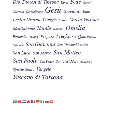
Fede
Dio
Diocesi di Tortona
Ebrei
Genesi
Gesù
Giovanni
Isaia
Geremia
Gerusalemme
Maria Vergine
Lectio Divina
Liturgia
Marco
Omelia
Natale
Meditazione
Novena
Preghiera
Pregare
Quaresima
Parabola
Pasqua
San Giovanni
San Giovanni Battista
Samuele
San Matteo
San Luca
San Marco
San Paolo
Signore
San Pietro
Santo del Mese
Vangelo
Spirito Santo
Vescovo di Tortona