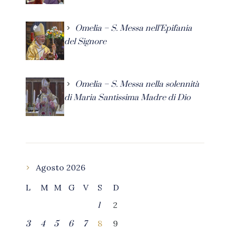
Omelia – S. Messa nell’Epifania
del Signore
Omelia – S. Messa nella solennità
di Maria Santissima Madre di Dio
Agosto 2026
L
M
M
G
V
S
D
2
1
8
9
3
4
5
6
7