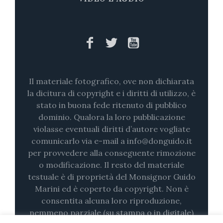
Il materiale fotografico, ove non dichiarata
la dicitura di copyright e i diritti di utilizzo, è
stato in buona fede ritenuto di pubblico
dominio. Qualora la loro pubblicazione
violasse eventuali diritti d’autore vogliate
comunicarlo via e-mail a info@donguido.it
per provvedere alla conseguente rimozione
o modificazione. Il resto del materiale
testuale è di proprietà del Monsignor Guido
Marini ed è coperto da copyright. Non è
consentita alcuna loro riproduzione,
nemmeno parziale (su stampa o in digitale)