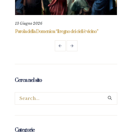
13 Giugno 2026
11 L
re
Parola della Domenica: “il regno dei cieli è vicino”
Paro
Cerca nel sito
Categorie