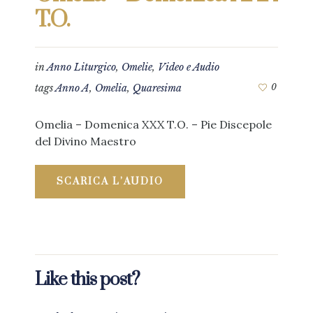
T.O.
in
Anno Liturgico
,
Omelie
,
Video e Audio
tags
Anno A
,
Omelia
,
Quaresima
0
Omelia – Domenica XXX T.O. – Pie Discepole
del Divino Maestro
SCARICA L’AUDIO
Like this post?