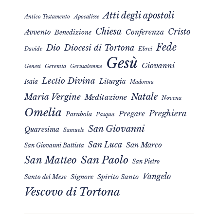
Atti degli apostoli
Apocalisse
Antico Testamento
Chiesa
Cristo
Avvento
Conferenza
Benedizione
Fede
Dio
Diocesi di Tortona
Davide
Ebrei
Gesù
Giovanni
Genesi
Geremia
Gerusalemme
Lectio Divina
Liturgia
Isaia
Madonna
Natale
Maria Vergine
Meditazione
Novena
Omelia
Preghiera
Pregare
Parabola
Pasqua
San Giovanni
Quaresima
Samuele
San Luca
San Marco
San Giovanni Battista
San Matteo
San Paolo
San Pietro
Vangelo
Signore
Spirito Santo
Santo del Mese
Vescovo di Tortona