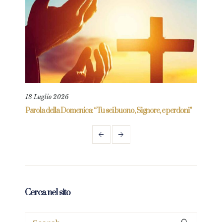
18 Luglio 2026
9 Ma
re
Parola della Domenica: “Tu sei buono, Signore, e perdoni”
Paro
mio”
Cerca nel sito