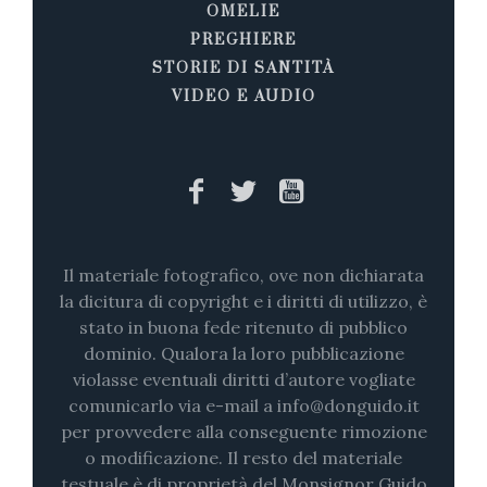
OMELIE
PREGHIERE
STORIE DI SANTITÀ
VIDEO E AUDIO
Il materiale fotografico, ove non dichiarata
la dicitura di copyright e i diritti di utilizzo, è
stato in buona fede ritenuto di pubblico
dominio. Qualora la loro pubblicazione
violasse eventuali diritti d’autore vogliate
comunicarlo via e-mail a info@donguido.it
per provvedere alla conseguente rimozione
o modificazione. Il resto del materiale
testuale è di proprietà del Monsignor Guido