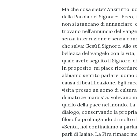
Ma che cosa siete? Anzitutto, u
dalla Parola del Signore: “Ecc
non si stancano di annunciare, c
trovano nell’annuncio del Vangel
senza interruzione e senza condi
che salva: Gesù il Signore. Allo
bellezza del Vangelo con la vita, 
quale avete seguito il Signore, ch
In proposito, mi piace ricordare u
abbiamo sentito parlare, uomo di
causa di beatificazione. Egli ra
visita presso un uomo di cultura
di matrice marxista. Volevano in
quello della pace nel mondo. La Pi
dialogo, conservando la propria 
filosofia prolungando di molto il 
«Senta, noi continuiamo a parlar
parli di Isaia». La Pira rimase m