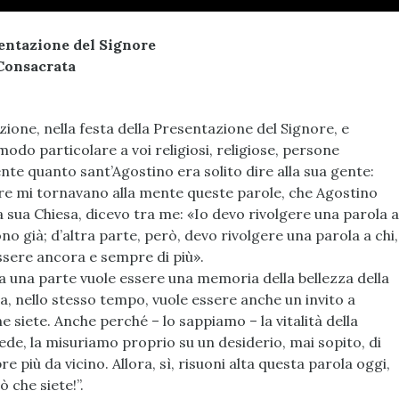
sentazione del Signore
 Consacrata
ione, nella festa della Presentazione del Signore, e
modo particolare a voi religiosi, religiose, persone
te quanto sant’Agostino era solito dire alla sua gente:
ntre mi tornavano alla mente queste parole, che Agostino
lla sua Chiesa, dicevo tra me: «Io devo rivolgere una parola a
o già; d’altra parte, però, devo rivolgere una parola a chi,
ssere ancora e sempre di più».
a una parte vuole essere una memoria della bellezza della
ma, nello stesso tempo, vuole essere anche un invito a
he siete. Anche perché – lo sappiamo – la vitalità della
 fede, la misuriamo proprio su un desiderio, mai sopito, di
e più da vicino. Allora, sì, risuoni alta questa parola oggi,
iò che siete!”.