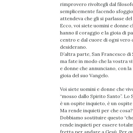
rimprovero rivoltegli dal filoso
semplicemente facendo sfoggio d
attendeva che gli si parlasse del
Ecco, voi siete uomini e donne ch
hanno il coraggio e la gioia di 
centro e dal cuore di ogni vero 
desiderano.
D’altra parte, San Francesco di 
ma fate in modo che la vostra vi
e donne che annunciano, con la par
gioia del suo Vangelo.
Voi siete uomini e donne che vi
“mosso dallo Spirito Santo”. Lo 
è un ospite inquieto, è un ospit
Ma rende inquieti per che cosa?
Dobbiamo sostituire questo “che 
rende inquieti per essere total
fretta per andare a Gesù. Per qu