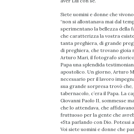
aver Lui con sé.
Siete uomini e donne che vivono
“non si allontanava mai dal temp
sperimentano la bellezza della fa
che caratterizza la vostra esist
tanta preghiera, di grande preg
di preghiera, che trovano gioia 
Arturo Mari, il fotografo storico
Papa una splendida testimonianza
apostolico. Un giorno, Arturo M
necessario per il lavoro impegna
sua grande sorpresa trovò che, in
tabernacolo, c’era il Papa. La ca
Giovanni Paolo II, sommesse ma 
che lo attendava, che affidavano
fruttuoso per la gente che avreb
«Sta parlando con Dio. Potessi a
Voi siete uomini e donne che par