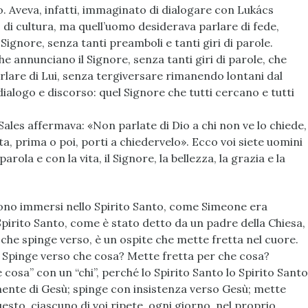
fo. Aveva, infatti, immaginato di dialogare con Lukács
i cultura, ma quell’uomo desiderava parlare di fede,
 Signore, senza tanti preamboli e tanti giri di parole.
e annunciano il Signore, senza tanti giri di parole, che
parlare di Lui, senza tergiversare rimanendo lontani dal
dialogo e discorso: quel Signore che tutti cercano e tutti
Sales affermava: «Non parlate di Dio a chi non ve lo chiede,
ta, prima o poi, porti a chiedervelo». Ecco voi siete uomini
ola e con la vita, il Signore, la bellezza, la grazia e la
vono immersi nello Spirito Santo, come Simeone era
Spirito Santo, come è stato detto da un padre della Chiesa,
e che spinge verso, è un ospite che mette fretta nel cuore.
 Spinge verso che cosa? Mette fretta per che cosa?
cosa” con un “chi”, perché lo Spirito Santo lo Spirito Santo
mente di Gesù; spinge con insistenza verso Gesù; mette
esto, ciascuno di voi ripete, ogni giorno, nel proprio