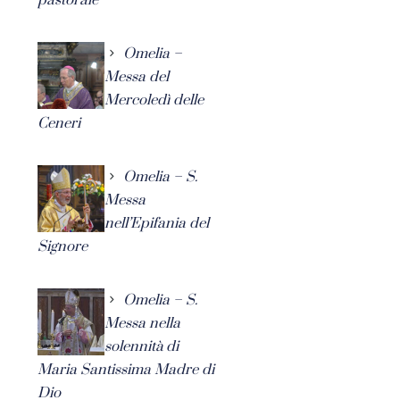
Omelia –
Messa del
Mercoledì delle
Ceneri
Omelia – S.
Messa
nell’Epifania del
Signore
Omelia – S.
Messa nella
solennità di
Maria Santissima Madre di
Dio