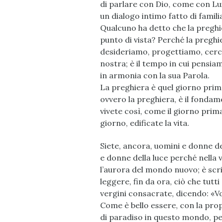
di parlare con Dio, come con Lui 
un dialogo intimo fatto di famili
Qualcuno ha detto che la preghie
punto di vista? Perché la preghi
desideriamo, progettiamo, cerch
nostra; è il tempo in cui pensia
in armonia con la sua Parola.
La preghiera è quel giorno prima 
ovvero la preghiera, è il fondam
vivete così, come il giorno prima
giorno, edificate la vita.
Siete, ancora, uomini e donne del
e donne della luce perché nella 
l’aurora del mondo nuovo; è scrit
leggere, fin da ora, ciò che tutt
vergini consacrate, dicendo: «Vo
Come è bello essere, con la prop
di paradiso in questo mondo, pe