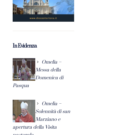
In Evidenza
Omelia –
Messa della
Domenica di
Pasqua
Omelia –
Solennità di san
Marziano e
apertura della Visita
pastorale