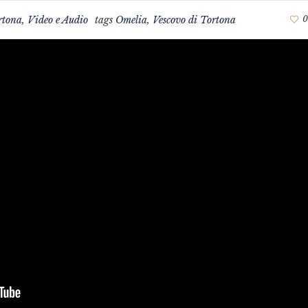
rtona
,
Video e Audio
tags
Omelia
,
Vescovo di Tortona
0