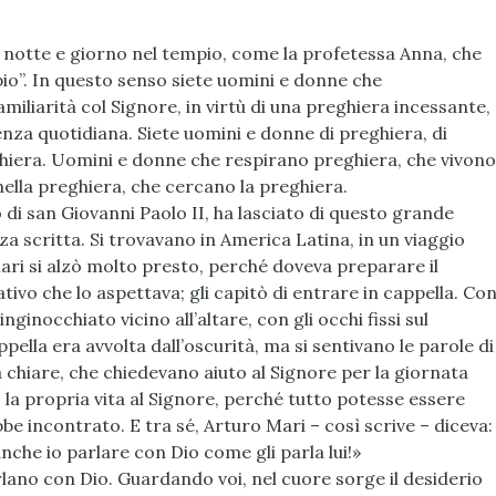
 notte e giorno nel tempio, come la profetessa Anna, che
io”. In questo senso siete uomini e donne che
miliarità col Signore, in virtù di una preghiera incessante,
enza quotidiana. Siete uomini e donne di preghiera, di
hiera. Uomini e donne che respirano preghiera, che vivono
nella preghiera, che cercano la preghiera.
 di san Giovanni Paolo II, ha lasciato di questo grande
 scritta. Si trovavano in America Latina, in un viaggio
ari si alzò molto presto, perché doveva preparare il
tivo che lo aspettava; gli capitò di entrare in cappella. Co
ginocchiato vicino all’altare, con gli occhi fissi sul
ppella era avvolta dall’oscurità, ma si sentivano le parole di
chiare, che chiedevano aiuto al Signore per la giornata
 la propria vita al Signore, perché tutto potesse essere
be incontrato. E tra sé, Arturo Mari – così scrive – diceva:
nche io parlare con Dio come gli parla lui!»
lano con Dio. Guardando voi, nel cuore sorge il desiderio