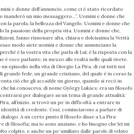
omini e donne dell’annuncio, come ci è stato ricordato
o, io manderò un mio messaggero…”. Uomini e donne che
on la parola, la bellezza del Vangelo. Uomini e donne che
o la passione della propria vita. Uomini e donne che,
zioni, fanno risuonare alta, chiara e dolcissima la Verità
 stesso modo siete uomini e donne che annunciano la
perché è la vostra vita che parla di Lui; è la risposta con la
e è voce parlante, in mezzo alle realtà nelle quali vivete.
n episodio nella vita di Giorgio La Pira, di cui tutti noi
 grande fede, un grande cristiano, del quale è in corso la
cconta ciò che gli accadde un giorno, quando si recò in
 che lui conosceva, di nome György Lukács: era un filosofo
contrarsi per dialogare su un tema di grande attualità:
ra, all’inizio, si trovò un po’ in difficoltà a entrare in
identità di credente. Così, cominciarono a parlare di
dialogo. A un certo punto il filosofo disse a La Pira:
e di filosofia; ma io sono anziano, e ho bisogno che lei mi
olto colpito, e anche un po’ umiliato dalle parole di velato