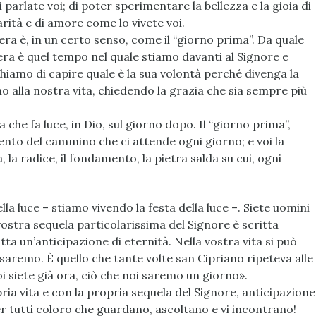
parlate voi; di poter sperimentare la bellezza e la gioia di
arità e di amore come lo vivete voi.
ra è, in un certo senso, come il “giorno prima”. Da quale
era è quel tempo nel quale stiamo davanti al Signore e
iamo di capire quale è la sua volontà perché divenga la
mo alla nostra vita, chiedendo la grazia che sia sempre più
che fa luce, in Dio, sul giorno dopo. Il “giorno prima”,
ento del cammino che ci attende ogni giorno; e voi la
, la radice, il fondamento, la pietra salda su cui, ogni
la luce – stiamo vivendo la festa della luce –. Siete uomini
vostra sequela particolarissima del Signore è scritta
ta un’anticipazione di eternità. Nella vostra vita si può
i saremo. È quello che tante volte san Cipriano ripeteva alle
i siete già ora, ciò che noi saremo un giorno».
ria vita e con la propria sequela del Signore, anticipazione
r tutti coloro che guardano, ascoltano e vi incontrano!