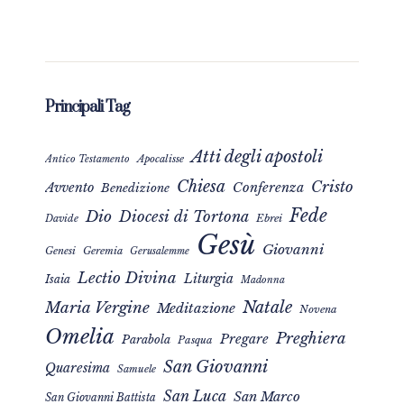
Principali Tag
Atti degli apostoli
Apocalisse
Antico Testamento
Chiesa
Cristo
Avvento
Conferenza
Benedizione
Fede
Dio
Diocesi di Tortona
Davide
Ebrei
Gesù
Giovanni
Genesi
Geremia
Gerusalemme
Lectio Divina
Liturgia
Isaia
Madonna
Natale
Maria Vergine
Meditazione
Novena
Omelia
Preghiera
Pregare
Parabola
Pasqua
San Giovanni
Quaresima
Samuele
San Luca
San Marco
San Giovanni Battista