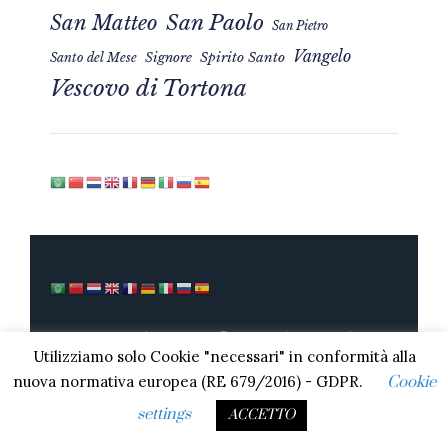
San Matteo
San Paolo
San Pietro
Vangelo
Signore
Spirito Santo
Santo del Mese
Vescovo di Tortona
Mons. Guido Marini © 2020 / Tutti i diritti
Utilizziamo solo Cookie "necessari" in conformità alla
sono riservati. By
Sabdesign
nuova normativa europea (RE 679/2016) - GDPR.
Cookie
settings
ACCETTO
VESCOVO DI TORTONA
IN EVIDENZA