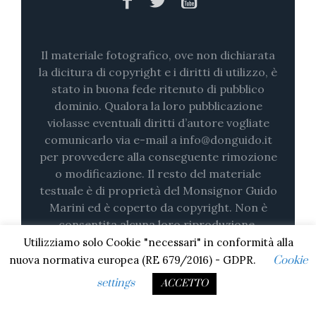
Il materiale fotografico, ove non dichiarata
la dicitura di copyright e i diritti di utilizzo, è
stato in buona fede ritenuto di pubblico
dominio. Qualora la loro pubblicazione
violasse eventuali diritti d’autore vogliate
comunicarlo via e-mail a info@donguido.it
per provvedere alla conseguente rimozione
o modificazione. Il resto del materiale
testuale è di proprietà del Monsignor Guido
Marini ed è coperto da copyright. Non è
consentita alcuna loro riproduzione,
nemmeno parziale (su stampa o in digitale)
Utilizziamo solo Cookie "necessari" in conformità alla
senza il consenso esplicito.
nuova normativa europea (RE 679/2016) - GDPR.
Cookie
settings
ACCETTO