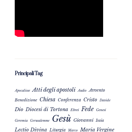
Principali Tag
Atti degli apostoli
Avvento
Apocalisse
Audio
Chiesa
Cristo
Conferenza
Benedizione
Davide
Fede
Dio
Diocesi di Tortona
Ebrei
Genesi
Gesù
Giovanni
Isaia
Geremia
Gerusalemme
Maria Vergine
Lectio Divina
Liturgia
Marco