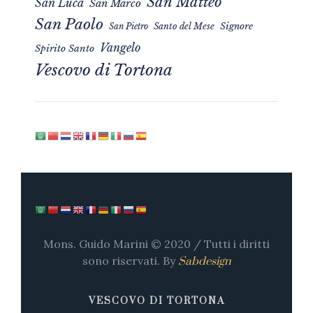
San Matteo
San Luca
San Marco
San Paolo
Signore
San Pietro
Santo del Mese
Vangelo
Spirito Santo
Vescovo di Tortona
Mons. Guido Marini © 2020 / Tutti i diritti
sono riservati. By
Sabdesign
VESCOVO DI TORTONA