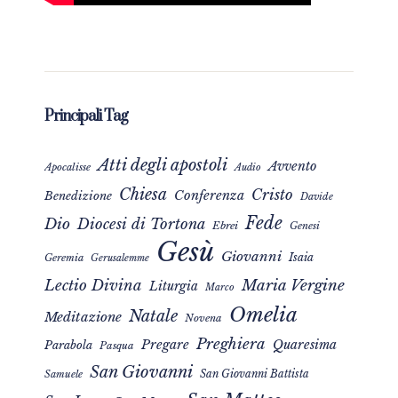
Principali Tag
Atti degli apostoli
Avvento
Apocalisse
Audio
Chiesa
Cristo
Conferenza
Benedizione
Davide
Fede
Dio
Diocesi di Tortona
Ebrei
Genesi
Gesù
Giovanni
Isaia
Geremia
Gerusalemme
Maria Vergine
Lectio Divina
Liturgia
Marco
Omelia
Natale
Meditazione
Novena
Preghiera
Pregare
Quaresima
Parabola
Pasqua
San Giovanni
San Giovanni Battista
Samuele