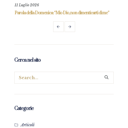
11 Luglio 2026
18 L
re
Parola della Domenica: “Mio Dio, non dimenticarti di me”
Paro
Cerca nel sito
Categorie
Articoli