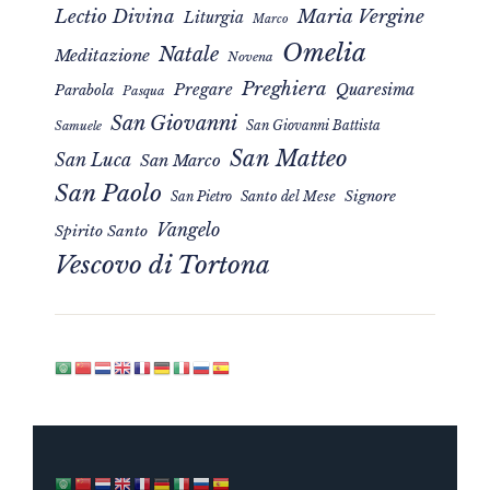
Maria Vergine
Lectio Divina
Liturgia
Marco
Omelia
Natale
Meditazione
Novena
Preghiera
Pregare
Quaresima
Parabola
Pasqua
San Giovanni
San Giovanni Battista
Samuele
San Matteo
San Luca
San Marco
San Paolo
Signore
San Pietro
Santo del Mese
Vangelo
Spirito Santo
Vescovo di Tortona