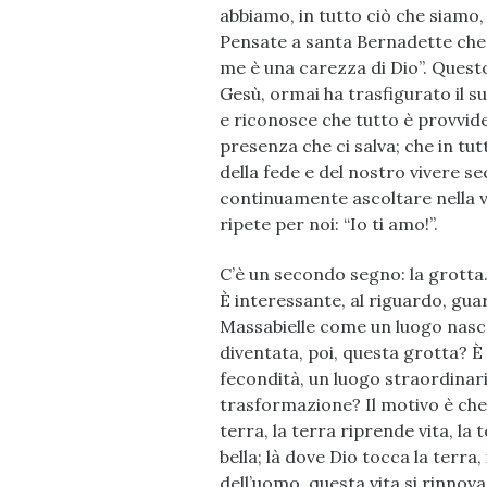
abbiamo, in tutto ciò che siamo, 
Pensate a santa Bernadette che a
me è una carezza di Dio”. Questo
Gesù, ormai ha trasfigurato il suo
e riconosce che tutto è provvide
presenza che ci salva; che in tut
della fede e del nostro vivere s
continuamente ascoltare nella vit
ripete per noi: “Io ti amo!”.
C’è un secondo segno: la grotta.
È interessante, al riguardo, guar
Massabielle come un luogo nasc
diventata, poi, questa grotta? È 
fecondità, un luogo straordinar
trasformazione? Il motivo è che q
terra, la terra riprende vita, la 
bella; là dove Dio tocca la terra, 
dell’uomo, questa vita si rinnova