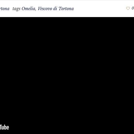
rtona
tags
Omelia
,
Vescovo di Tortona
0