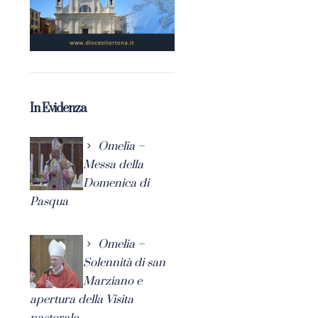
In Evidenza
Omelia –
Messa della
Domenica di
Pasqua
Omelia –
Solennità di san
Marziano e
apertura della Visita
pastorale