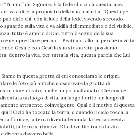
il “Ti amo” del Signore. È la fede che ci dà questa luce.
rriva a dire, a proposito della sua malattia, “Questa per
 può dirlo chi, con la luce della fede, vivendo secondo
 sguardo sulla vita e va aldilà dell’immediato e del visibile,
nza, tutto è amore di Dio, tutto è segno della sua
to e sempre Dio è per noi. Beati noi, allora, perché in virtù
econdo Gesù e con Gesù la sua stessa vita, possiamo
a, dentro la vita, per tutta la vita, questa parola che Lui
 Siamo in questa grotta di cui conosciamo le origini.
dare le foto più antiche e osservare la grotta di
osto, dimenticato, anche un po’ malfamato. Che cosa è
diventata un luogo di vita, un luogo fiorito, un luogo di
iamente attraente, coinvolgente. Qual è il motivo di questa
ui il Cielo ha toccato la terra, e quando il cielo tocca la
terra fiorisce, la terra diventa feconda, la terra diventa
infatti, la terra si rinnova. E là dove Dio tocca la vita
 e diventa davvero bella.