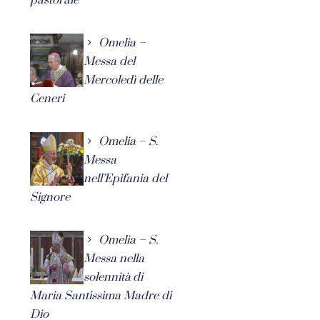
Omelia –
Messa del
Mercoledì delle
Ceneri
Omelia – S.
Messa
nell’Epifania del
Signore
Omelia – S.
Messa nella
solennità di
Maria Santissima Madre di
Dio