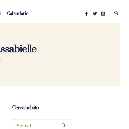
i
Calendario
ssabielle
e
Cerca nel sito