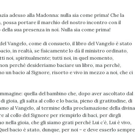
a adesso alla Madonna: nulla sia come prima! Che la
, possa portare il marchio del nostro incontro con il
lo della sua presenza in noi. Nulla sia come prima!
el Vangelo, come di consueto, il libro del Vangelo è stato
acio, in realtà, se fisicamente lo dà il ministro ordinato,
ti noi, spiritualmente; tutti noi, in quel momento,
 non perché desideriamo baciare un libro, ma perché,
o un bacio al Signore, risorto e vivo in mezzo a noi, che ci
immagine: quella del bambino che, dopo aver ascoltato dal
 gioia, gli salta al collo e lo bacia, pieno di gratitudine, di
amo al Vangelo, al termine della proclamazione della divina
 al collo del Signore per riempirlo di baci, per dirgli
nella gioia, che gli siamo grati perché Lui c’è, Lui è vivo,
. Quel bacio è stato, dunque, per noi – e deve esserlo sempre