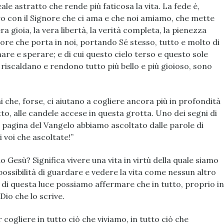
e astratto che rende più faticosa la vita. La fede è,
tro con il Signore che ci ama e che noi amiamo, che mette
era gioia, la vera libertà, la verità completa, la pienezza
ignore che porta in noi, portando Sé stesso, tutto e molto di
re e sperare; e di cui questo cielo terso e questo sole
 riscaldano e rendono tutto più bello e più gioioso, sono
 che, forse, ci aiutano a cogliere ancora più in profondità
to, alle candele accese in questa grotta. Uno dei segni di
a pagina del Vangelo abbiamo ascoltato dalle parole di
i voi che ascoltate!”
 Gesù? Significa vivere una vita in virtù della quale siamo
possibilità di guardare e vedere la vita come nessun altro
 di questa luce possiamo affermare che in tutto, proprio in
 Dio che lo scrive.
r cogliere in tutto ciò che viviamo, in tutto ciò che