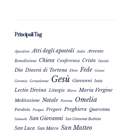
Principali Tag
Atti degli apostoli
Avvento
Apocalisse
Audio
Chiesa
Cristo
Conferenza
Benedizione
Davide
Fede
Dio
Diocesi di Tortona
Ebrei
Genesi
Gesù
Giovanni
Isaia
Geremia
Gerusalemme
Maria Vergine
Lectio Divina
Liturgia
Marco
Omelia
Natale
Meditazione
Novena
Preghiera
Pregare
Quaresima
Parabola
Pasqua
San Giovanni
San Giovanni Battista
Samuele
San Matteo
San Luca
San Marco