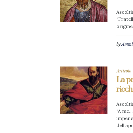
Ascolti
“Fratel
origine
by
Ammin
Articolo
La pa
ricch
Ascolti
“A me..
impenet
dell’apo