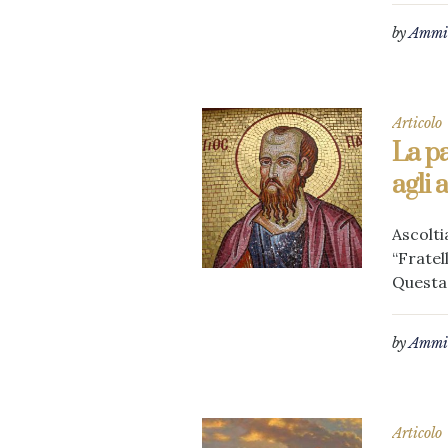
by
Ammin
Articolo
La pa
agli a
Ascolti
“Fratell
Questa 
by
Ammin
Articolo