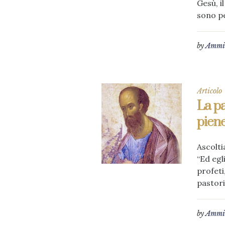
Gesù, i
sono pe
by
Ammin
Articolo
La pa
piene
Ascolti
“Ed egl
profeti
pastori
by
Ammin