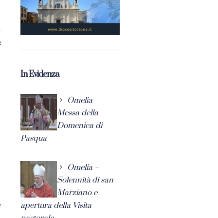
4
In Evidenza
Omelia –
Messa della
Domenica di
Pasqua
Omelia –
Solennità di san
Marziano e
apertura della Visita
4
pastorale