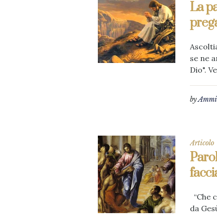
La pa
preg
Ascolti
se ne a
Dio". Ve
by
Ammin
Articolo
Parol
facci
“Che co
da Gesù