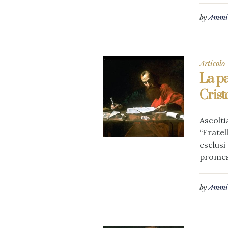
by
Ammin
Articolo
La pa
Crist
Ascolti
“Fratel
esclusi
promes
by
Ammin