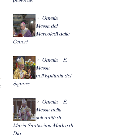
Omelia –
Messa del
Mercoledì delle
Ceneri
Omelia – S.
Messa
nell’Epifania del
Signore
4
Omelia – S.
Messa nella
solennità di
Maria Santissima Madre di
Dio