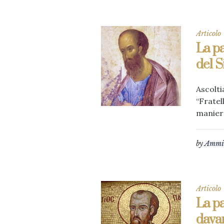
Articolo
La pa
del S
Ascolti
“Fratel
maniera
by
Ammin
Articolo
La pa
davan