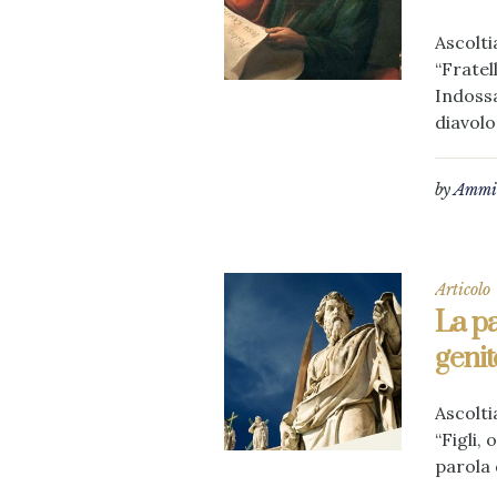
Ascolti
“Fratel
Indossa
diavolo.
by
Ammin
Articolo
La pa
genit
Ascolti
“Figli,
parola d