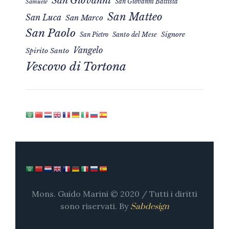
San Giovanni
San Giovanni Battista
Samuele
San Matteo
San Luca
San Marco
San Paolo
Signore
San Pietro
Santo del Mese
Vangelo
Spirito Santo
Vescovo di Tortona
Mons. Guido Marini © 2020 / Tutti i diritti
sono riservati. By
Sabdesign