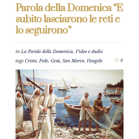
Parola della Domenica “E
subito lasciarono le reti e
lo seguirono”
in
La Parola della Domenica
,
Video e Audio
tags
Cristo
,
Fede
,
Gesù
,
San Marco
,
Vangelo
0