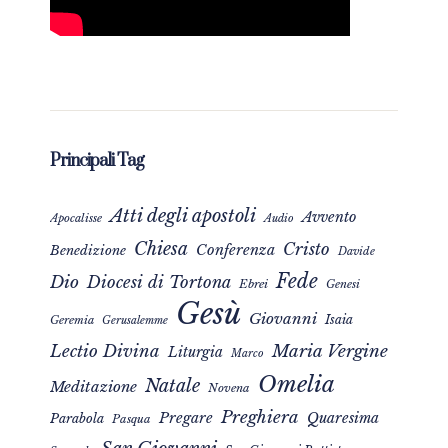
Principali Tag
Atti degli apostoli
Avvento
Apocalisse
Audio
Chiesa
Cristo
Conferenza
Benedizione
Davide
Fede
Dio
Diocesi di Tortona
Ebrei
Genesi
Gesù
Giovanni
Isaia
Geremia
Gerusalemme
Maria Vergine
Lectio Divina
Liturgia
Marco
Omelia
Natale
Meditazione
Novena
Preghiera
Pregare
Quaresima
Parabola
Pasqua