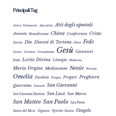
Principali Tag
Atti degli apostoli
Apocalisse
Antico Testamento
Chiesa
Cristo
Avvento
Conferenza
Benedizione
Fede
Dio
Diocesi di Tortona
Davide
Ebrei
Gesù
Giovanni
Genesi
Geremia
Gerusalemme
Lectio Divina
Liturgia
Isaia
Madonna
Natale
Maria Vergine
Meditazione
Novena
Omelia
Preghiera
Pregare
Parabola
Pasqua
San Giovanni
Quaresima
Samuele
San Luca
San Marco
San Giovanni Battista
San Matteo
San Paolo
San Pietro
Vangelo
Signore
Spirito Santo
Santo del Mese