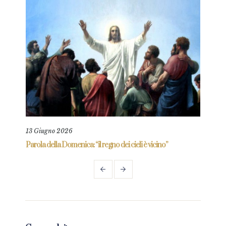
13 Giugno 2026
11 L
re
Parola della Domenica: “il regno dei cieli è vicino”
Paro