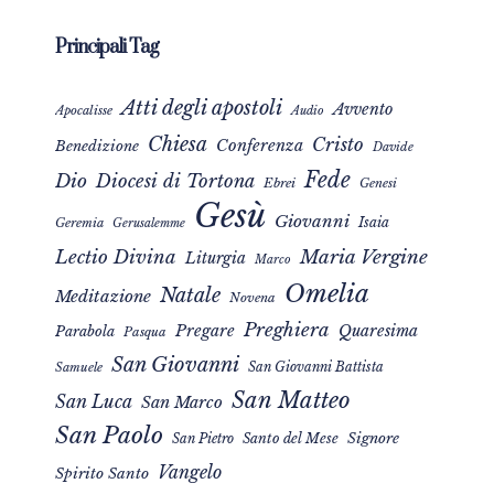
Principali Tag
Atti degli apostoli
Avvento
Apocalisse
Audio
Chiesa
Cristo
Conferenza
Benedizione
Davide
Fede
Dio
Diocesi di Tortona
Ebrei
Genesi
Gesù
Giovanni
Isaia
Geremia
Gerusalemme
Maria Vergine
Lectio Divina
Liturgia
Marco
Omelia
Natale
Meditazione
Novena
Preghiera
Pregare
Quaresima
Parabola
Pasqua
San Giovanni
San Giovanni Battista
Samuele
San Matteo
San Luca
San Marco
San Paolo
Signore
San Pietro
Santo del Mese
Vangelo
Spirito Santo