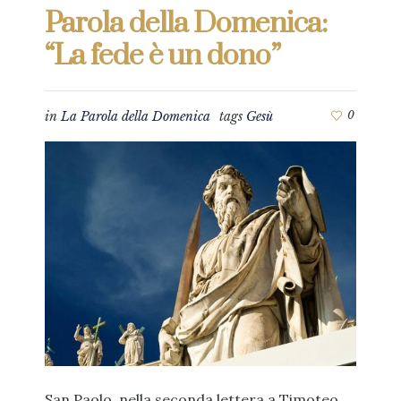
Parola della Domenica:
“La fede è un dono”
in
La Parola della Domenica
tags
Gesù
0
San Paolo, nella seconda lettera a Timoteo,