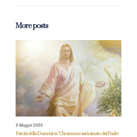
More posts
9 Maggio 2026
25 L
re
Parola della Domenica: “Chi ama me sarà amato dal Padre
Parol