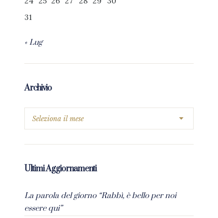
24
25
26
27
28
29
30
31
« Lug
Archivio
Ultimi Aggiornamenti
La parola del giorno “Rabbì, è bello per noi
essere qui”