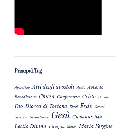
Principali Tag
Atti degli apostoli
Avvento
Apocalisse
Audio
Chiesa
Cristo
Conferenza
Benedizione
Davide
Fede
Dio
Diocesi di Tortona
Ebrei
Genesi
Gesù
Giovanni
Isaia
Geremia
Gerusalemme
Maria Vergine
Lectio Divina
Liturgia
Marco