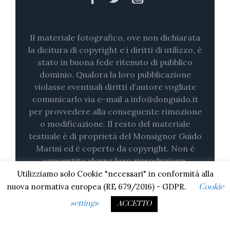
Il materiale fotografico, ove non dichiarata
la dicitura di copyright e i diritti di utilizzo, è
stato in buona fede ritenuto di pubblico
dominio. Qualora la loro pubblicazione
violasse eventuali diritti d’autore vogliate
comunicarlo via e-mail a info@donguido.it
per provvedere alla conseguente rimozione
o modificazione. Il resto del materiale
testuale è di proprietà del Monsignor Guido
Marini ed è coperto da copyright. Non è
consentita alcuna loro riproduzione,
nemmeno parziale (su stampa o in digitale)
Utilizziamo solo Cookie "necessari" in conformità alla
senza il consenso esplicito.
nuova normativa europea (RE 679/2016) - GDPR.
Cookie
settings
ACCETTO