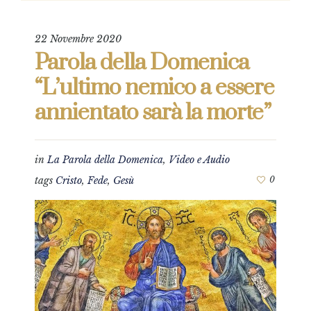
22 Novembre 2020
Parola della Domenica
“L’ultimo nemico a essere
annientato sarà la morte”
in
La Parola della Domenica
,
Video e Audio
tags
Cristo
,
Fede
,
Gesù
0