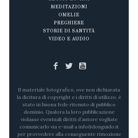
MEDITAZIONI
OMELIE
PREGHIERE
STORIE DI SANTITÀ
VIDEO E AUDIO
Il materiale fotografico, ove non dichiarata
la dicitura di copyright e i diritti di utilizzo, è
stato in buona fede ritenuto di pubblico
dominio. Qualora la loro pubblicazione
violasse eventuali diritti d’autore vogliate
comunicarlo via e-mail a info@donguido.it
per provvedere alla conseguente rimozione