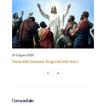
13 Giugno 2026
11 L
re
Parola della Domenica: “il regno dei cieli è vicino”
Paro
Cerca nel sito