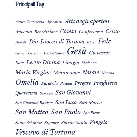
Principali Tag
Atti degli apostoli
Apocalisse
Antico Testamento
Chiesa
Cristo
Avvento
Conferenza
Benedizione
Fede
Dio
Diocesi di Tortona
Davide
Ebrei
Gesù
Giovanni
Genesi
Geremia
Gerusalemme
Lectio Divina
Liturgia
Isaia
Madonna
Natale
Maria Vergine
Meditazione
Novena
Omelia
Preghiera
Pregare
Parabola
Pasqua
San Giovanni
Quaresima
Samuele
San Luca
San Marco
San Giovanni Battista
San Matteo
San Paolo
San Pietro
Vangelo
Signore
Spirito Santo
Santo del Mese
Vescovo di Tortona