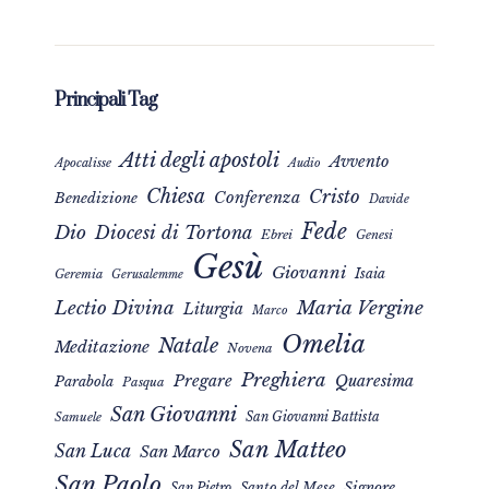
Principali Tag
Atti degli apostoli
Avvento
Apocalisse
Audio
Chiesa
Cristo
Conferenza
Benedizione
Davide
Fede
Dio
Diocesi di Tortona
Ebrei
Genesi
Gesù
Giovanni
Isaia
Geremia
Gerusalemme
Maria Vergine
Lectio Divina
Liturgia
Marco
Omelia
Natale
Meditazione
Novena
Preghiera
Pregare
Quaresima
Parabola
Pasqua
San Giovanni
San Giovanni Battista
Samuele
San Matteo
San Luca
San Marco
San Paolo
Signore
San Pietro
Santo del Mese