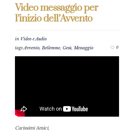
Video messaggio per
l’inizio dell’Avvento
in
Video e Audio
tags
Avvento
,
Betlemme
,
Gesù
,
Messaggio
0
Carissimi Amici,