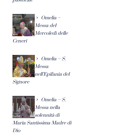
Omelia –
Messa del
Mercoledì delle
Ceneri
Omelia – S.
Messa
nell’Epifania del
Signore
Omelia – S.
Messa nella
solennità di
Maria Santissima Madre di
Dio