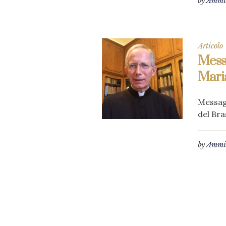
by
Ammin
Articolo
Messa
Mari
Messagg
del Bras
by
Ammin