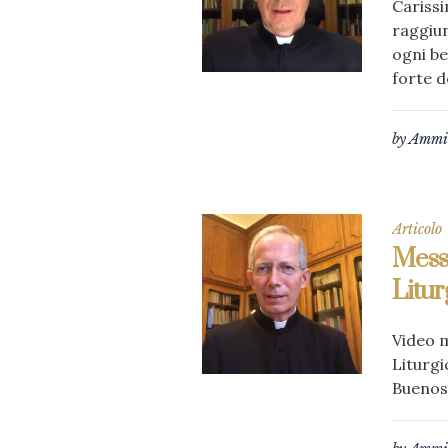
Carissi
raggiu
ogni be
forte de
by
Ammin
Articolo
Messa
Litur
Video 
Liturgi
Buenos 