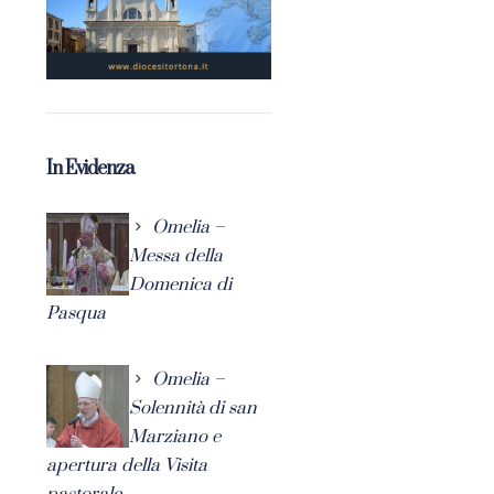
In Evidenza
Omelia –
Messa della
Domenica di
Pasqua
Omelia –
Solennità di san
Marziano e
apertura della Visita
pastorale