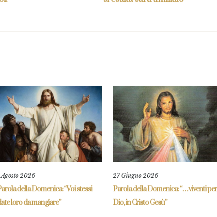
1 Agosto 2026
27 Giugno 2026
arola della Domenica: “Voi stessi
Parola della Domenica: “…viventi per
ate loro da mangiare”
Dio, in Cristo Gesù”