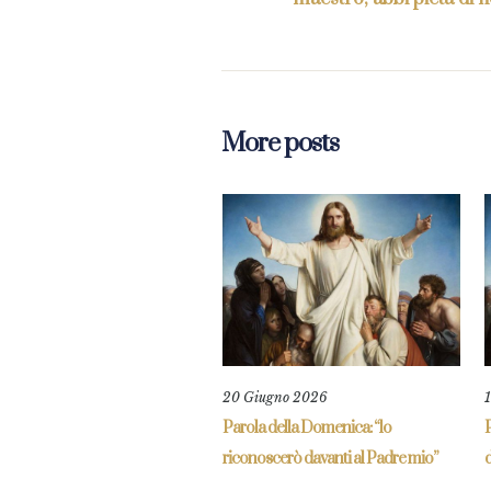
More posts
20 Giugno 2026
Parola della Domenica: “lo
P
riconoscerò davanti al Padre mio”
d