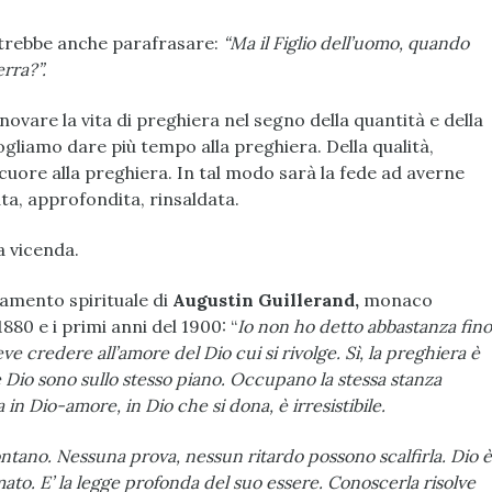
otrebbe anche parafrasare:
“Ma il Figlio dell’uomo, quando
erra?”.
ovare la vita di preghiera nel segno della quantità e della
ogliamo dare più tempo alla preghiera. Della qualità,
cuore alla preghiera. In tal modo sarà la fede ad averne
ta, approfondita, rinsaldata.
a vicenda.
namento spirituale di
Augustin Guillerand,
monaco
1880 e i primi anni del 1900: “
Io non ho detto abbastanza fino
e credere all’amore del Dio cui si rivolge. Sì, la preghiera è
e Dio sono sullo stesso piano. Occupano la stessa stanza
n Dio-amore, in Dio che si dona, è irresistibile.
ntano. Nessuna prova, nessun ritardo possono scalfirla. Dio è
ato. E’ la legge profonda del suo essere. Conoscerla risolve