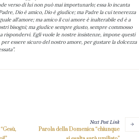
nde verso di lui non può mai importunarlo; essa lo incanta
 Padre, Dio è amico, Dio è giudice; ma Padre la cui tenerezza
guale all’amore; ma amico il cui amore è inalterabile ed è a
 nostri bisogni; ma giudice sempre giusto, sempre commosso
 a rispondervi. Egli vuole le nostre insistenze, impone questi
 per essere sicuro del nostro amore, per gustare la dolcezza
ssata”.
Next
Post
Link
 “Gesù,
Parola della Domenica “chiunque
oi!”
si esalta sarà umiliato”