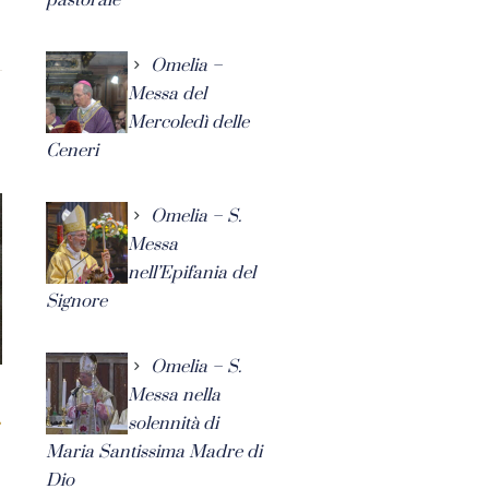
Omelia –
Messa del
Mercoledì delle
Ceneri
Omelia – S.
Messa
nell’Epifania del
Signore
Omelia – S.
Messa nella
solennità di
Maria Santissima Madre di
Dio