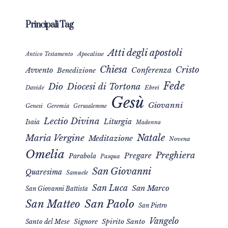
Principali Tag
Atti degli apostoli
Apocalisse
Antico Testamento
Chiesa
Cristo
Avvento
Conferenza
Benedizione
Fede
Dio
Diocesi di Tortona
Davide
Ebrei
Gesù
Giovanni
Genesi
Geremia
Gerusalemme
Lectio Divina
Liturgia
Isaia
Madonna
Natale
Maria Vergine
Meditazione
Novena
Omelia
Preghiera
Pregare
Parabola
Pasqua
San Giovanni
Quaresima
Samuele
San Luca
San Marco
San Giovanni Battista
San Matteo
San Paolo
San Pietro
Vangelo
Signore
Spirito Santo
Santo del Mese