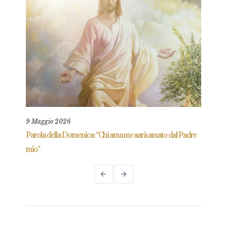
9 Maggio 2026
25 L
re
Parola della Domenica: “Chi ama me sarà amato dal Padre
Parol
mio”