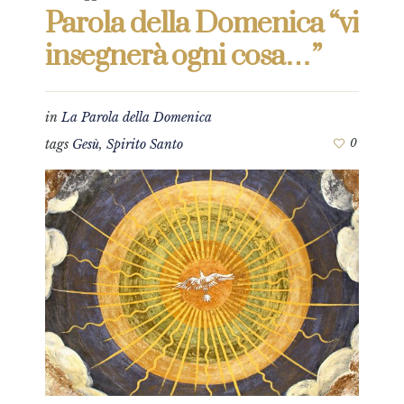
Parola della Domenica “vi
insegnerà ogni cosa…”
in
La Parola della Domenica
tags
Gesù
,
Spirito Santo
0