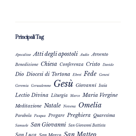
Principali Tag
Atti degli apostoli
Avvento
Apocalisse
Audio
Chiesa
Cristo
Conferenza
Benedizione
Davide
Fede
Dio
Diocesi di Tortona
Ebrei
Genesi
Gesù
Giovanni
Isaia
Geremia
Gerusalemme
Maria Vergine
Lectio Divina
Liturgia
Marco
Omelia
Natale
Meditazione
Novena
Preghiera
Pregare
Quaresima
Parabola
Pasqua
San Giovanni
San Giovanni Battista
Samuele
San Matteo
San Luca
San Marco