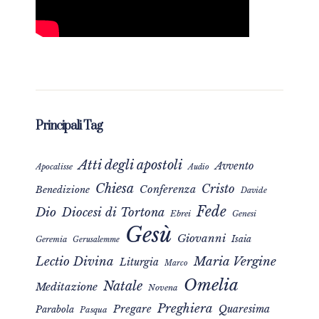
Principali Tag
Atti degli apostoli
Avvento
Apocalisse
Audio
Chiesa
Cristo
Conferenza
Benedizione
Davide
Fede
Dio
Diocesi di Tortona
Ebrei
Genesi
Gesù
Giovanni
Isaia
Geremia
Gerusalemme
Maria Vergine
Lectio Divina
Liturgia
Marco
Omelia
Natale
Meditazione
Novena
Preghiera
Pregare
Quaresima
Parabola
Pasqua