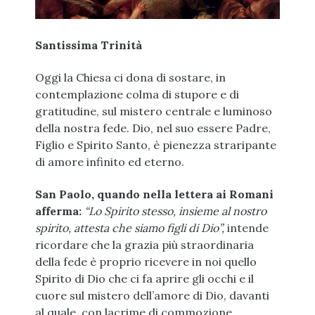
Santissima Trinità
Oggi la Chiesa ci dona di sostare, in
contemplazione colma di stupore e di
gratitudine, sul mistero centrale e luminoso
della nostra fede. Dio, nel suo essere Padre,
Figlio e Spirito Santo, è pienezza straripante
di amore infinito ed eterno.
San Paolo, quando nella lettera ai Romani
afferma:
“Lo Spirito stesso, insieme al nostro
spirito, attesta che siamo figli di Dio”,
intende
ricordare che la grazia più straordinaria
della fede è proprio ricevere in noi quello
Spirito di Dio che ci fa aprire gli occhi e il
cuore sul mistero dell’amore di Dio, davanti
al quale, con lacrime di commozione,