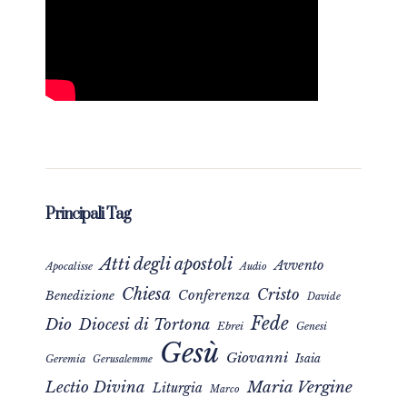
Principali Tag
Atti degli apostoli
Avvento
Apocalisse
Audio
Chiesa
Cristo
Conferenza
Benedizione
Davide
Fede
Dio
Diocesi di Tortona
Ebrei
Genesi
Gesù
Giovanni
Isaia
Geremia
Gerusalemme
Maria Vergine
Lectio Divina
Liturgia
Marco