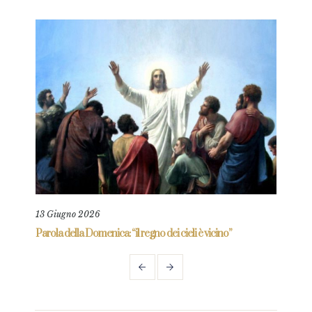
13 Giugno 2026
11 L
re
Parola della Domenica: “il regno dei cieli è vicino”
Paro