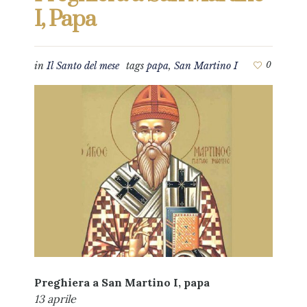
I, Papa
in
Il Santo del mese
tags
papa
,
San Martino I
0
Preghiera a San Martino I, papa
13 aprile