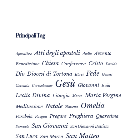
Principali Tag
Atti degli apostoli
Avvento
Apocalisse
Audio
Chiesa
Cristo
Conferenza
Benedizione
Davide
Fede
Dio
Diocesi di Tortona
Ebrei
Genesi
Gesù
Giovanni
Isaia
Geremia
Gerusalemme
Maria Vergine
Lectio Divina
Liturgia
Marco
Omelia
Natale
Meditazione
Novena
Preghiera
Pregare
Quaresima
Parabola
Pasqua
San Giovanni
San Giovanni Battista
Samuele
San Matteo
San Luca
San Marco