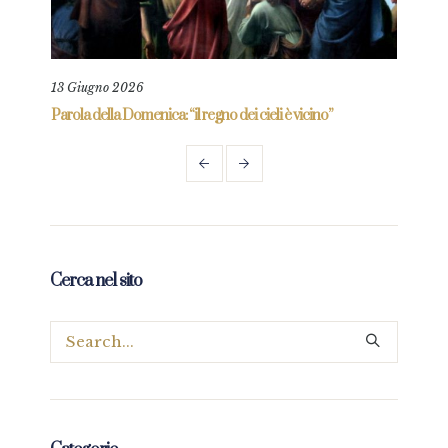
13 Giugno 2026
11 L
re
Parola della Domenica: “il regno dei cieli è vicino”
Paro
Cerca nel sito