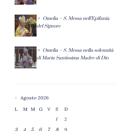
Omelia – S. Messa nell’Epifania
del Signore
Omelia – S. Messa nella solennità
di Maria Santissima Madre di Dio
Agosto 2026
L
M
M
G
V
S
D
2
1
9
3
4
5
6
7
8