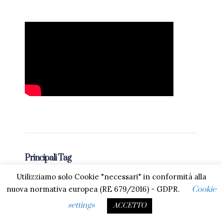
Principali Tag
Utilizziamo solo Cookie "necessari" in conformità alla
Atti degli apostoli
Apocalisse
Antico Testamento
nuova normativa europea (RE 679/2016) - GDPR.
Cookie
Chiesa
Cristo
Avvento
Conferenza
Benedizione
settings
ACCETTO
Fede
Dio
Diocesi di Tortona
Davide
Ebrei